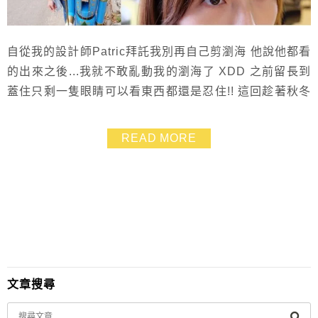
自從我的設計師Patric拜託我別再自己剪瀏海 他說他都看
的出來之後...我就不敢亂動我的瀏海了 XDD 之前留長到
蓋住只剩一隻眼睛可以看東西都還是忍住!! 這回趁著秋冬
換季來做Oway頭皮SPA保養時.一併修剪了瀏海 自然彎
度的女孩look瀏海有點微蓬鬆感~~超喜歡! 那天表弟結婚.
READ MORE
風吹了一整天.到晚上也是撥一撥就整齊 很好整理
文章搜尋