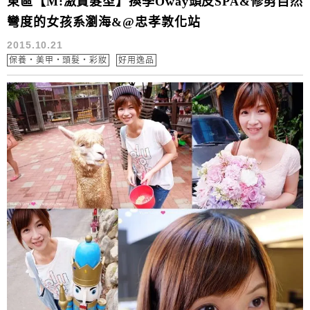
東區【M:激賞髮型】換季Oway頭皮SPA&修剪自然
彎度的女孩系瀏海&@忠孝敦化站
2015.10.21
保養‧美甲‧頭髮‧彩妝
好用逸品