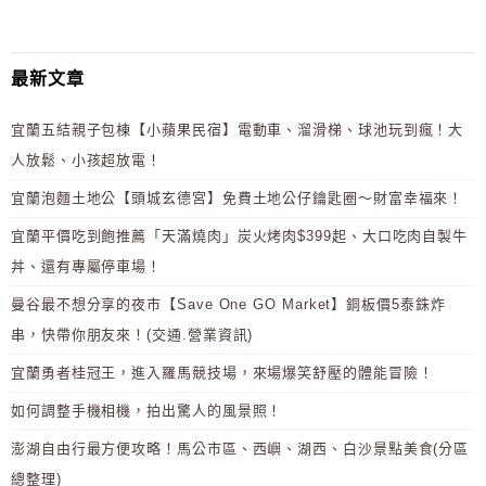
最新文章
宜蘭五結親子包棟【小蘋果民宿】電動車、溜滑梯、球池玩到瘋！大
人放鬆、小孩超放電！
宜蘭泡麵土地公【頭城玄德宮】免費土地公仔鑰匙圈～財富幸福來！
宜蘭平價吃到飽推薦「天滿燒肉」炭火烤肉$399起、大口吃肉自製牛
丼、還有專屬停車場！
曼谷最不想分享的夜市【Save One GO Market】銅板價5泰銖炸
串，快帶你朋友來！(交通.營業資訊)
宜蘭勇者桂冠王，進入羅馬競技場，來場爆笑舒壓的體能冒險！
如何調整手機相機，拍出驚人的風景照！
澎湖自由行最方便攻略！馬公市區、西嶼、湖西、白沙景點美食(分區
總整理)