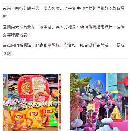
越南自由行》峴港第一次去怎麼玩？平價住宿推薦超詳細好吃好玩景
點
宜蘭雨天冷氣景點「頭等倉」真人打地鼠、頭頂鐵鍋過電流棒，荒唐
爆笑程度爆表！
高雄內門新景點！野森動物學校：全台唯一紅白狐狸谷體驗，一票玩
到底！