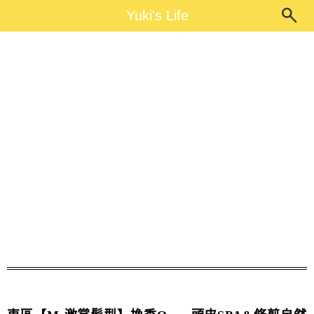
Main Menu
Yuki's Life
Yuki's Life
剪瀏海