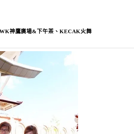
WK神鷹廣場&下午茶、KECAK火舞