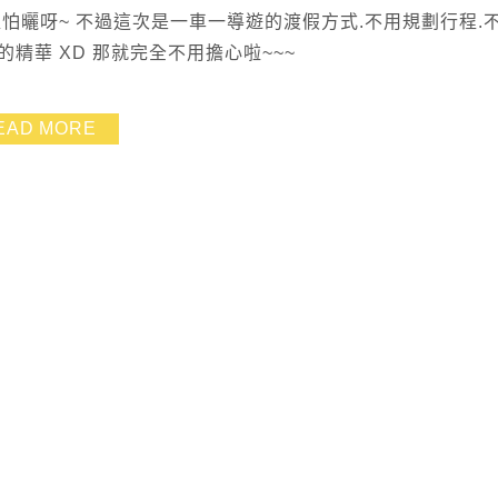
怕曬呀~ 不過這次是一車一導遊的渡假方式.不用規劃行程.
精華 XD 那就完全不用擔心啦~~~
EAD MORE