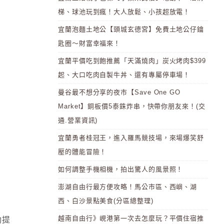
梯、球池玩到瘋！大人放鬆、小孩超放電！
宜蘭泡麵土地公【頭城玄德宮】免費土地公仔鑰
匙圈～財富幸福來！
宜蘭平價吃到飽推薦「天滿燒肉」炭火烤肉$399
起、大口吃肉自製牛丼、還有專屬停車場！
曼谷最不想分享的夜市【Save One GO
Market】銅板價5泰銖炸串，快帶你朋友來！(交
通.營業資訊)
宜蘭勇者桂冠王，進入羅馬競技場，來場爆笑舒
壓的體能冒險！
如何調整手機相機，拍出驚人的風景照！
澎湖自由行最方便攻略！馬公市區、西嶼、湖
西、白沙景點美食(分區總整理)
越南自由行》峴港第一次去怎麼玩？平價住宿推
動提