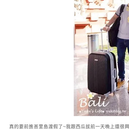
真的要前進峇里島渡假了~我跟西瓜拔前一天晚上還很興奮