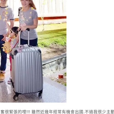
很緊張的哩!!! 雖然近幾年經常有機會出國.不過我很少主