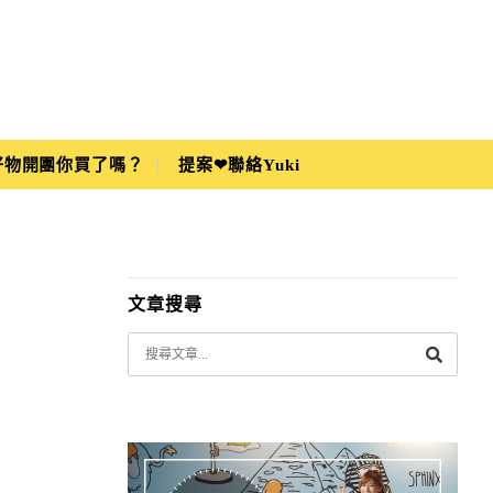
i好物開團你買了嗎？
提案❤聯絡Yuki
文章搜尋