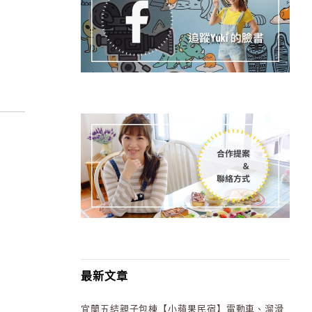
最新文章
宜蘭五結親子包棟【小蘋果民宿】電動車、溜滑