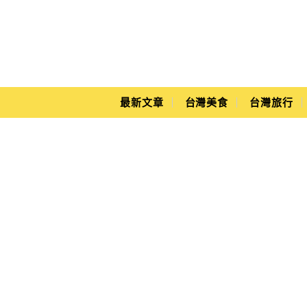
Main Menu
Yuki's Life
最新文章
台灣美食
台灣旅行
出入境