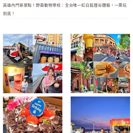
高雄內門新景點！野森動物學校：全台唯一紅白狐狸谷體驗，一票玩
到底！