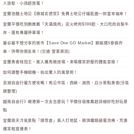
人放鬆、小孩超放電！
宜蘭泡麵土地公【頭城玄德宮】免費土地公仔鑰匙圈～財富幸福來！
宜蘭平價吃到飽推薦「天滿燒肉」炭火烤肉$399起、大口吃肉自製牛
丼、還有專屬停車場！
曼谷最不想分享的夜市【Save One GO Market】銅板價5泰銖炸
串，快帶你朋友來！(交通.營業資訊)
宜蘭勇者桂冠王，進入羅馬競技場，來場爆笑舒壓的體能冒險！
如何調整手機相機，拍出驚人的風景照！
澎湖自由行最方便攻略！馬公市區、西嶼、湖西、白沙景點美食(分區
總整理)
越南自由行》峴港第一次去怎麼玩？平價住宿推薦超詳細好吃好玩景
點
宜蘭雨天冷氣景點「頭等倉」真人打地鼠、頭頂鐵鍋過電流棒，荒唐
爆笑程度爆表！