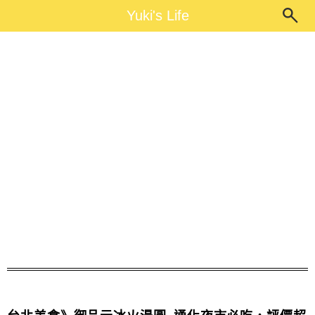
Main Menu
Yuki's Life
Yuki's Life
冰酒釀湯圓