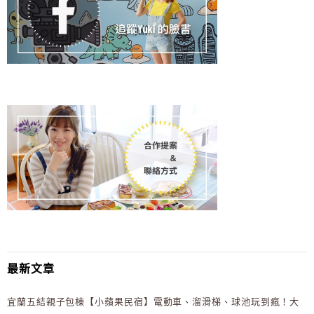
最新文章
宜蘭五結親子包棟【小蘋果民宿】電動車、溜滑梯、球池玩到瘋！大