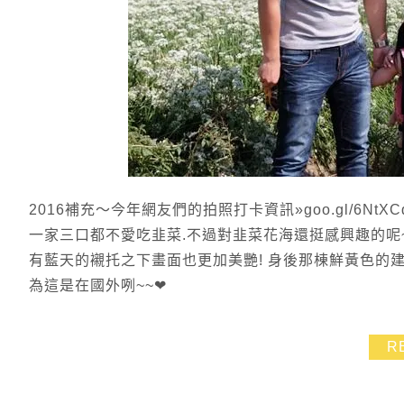
2016補充～今年網友們的拍照打卡資訊»goo.gl/6N
一家三口都不愛吃韭菜.不過對韭菜花海還挺感興趣的呢~
有藍天的襯托之下畫面也更加美艷! 身後那棟鮮黃色的建
為這是在國外咧~~❤
R