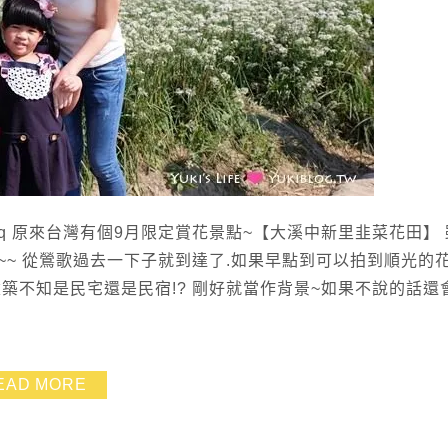
tXCq 原來台灣有個9月限定賞花景點~【大溪中新里韭菜花田】
~ 從鶯歌過去一下子就到達了.如果早點到可以拍到順光的花
築不知是民宅還是民宿!? 剛好就當作背景~如果不說的話還
EAD MORE