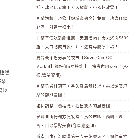
梯、球池玩到瘋！大人放鬆、小孩超放電！
宜蘭泡麵土地公【頭城玄德宮】免費土地公仔鑰
匙圈～財富幸福來！
宜蘭平價吃到飽推薦「天滿燒肉」炭火烤肉$399
起、大口吃肉自製牛丼、還有專屬停車場！
曼谷最不想分享的夜市【Save One GO
Market】銅板價5泰銖炸串，快帶你朋友來！(交
 雖然
通.營業資訊)
朵.
宜蘭勇者桂冠王，進入羅馬競技場，來場爆笑舒
會以
壓的體能冒險！
如何調整手機相機，拍出驚人的風景照！
澎湖自由行最方便攻略！馬公市區、西嶼、湖
西、白沙景點美食(分區總整理)
越南自由行》峴港第一次去怎麼玩？平價住宿推