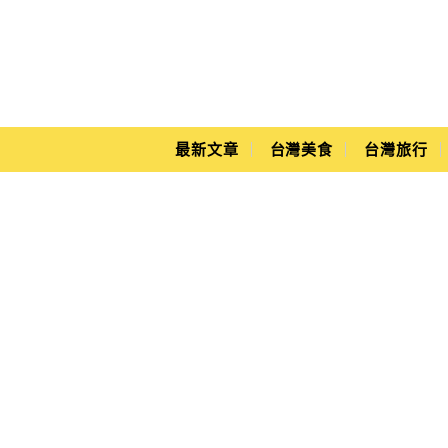
Main Menu
Yuki's Life
最新文章
台灣美食
台灣旅行
中新里