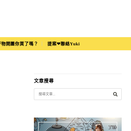
i好物開團你買了嗎？
提案❤聯絡Yuki
文章搜尋