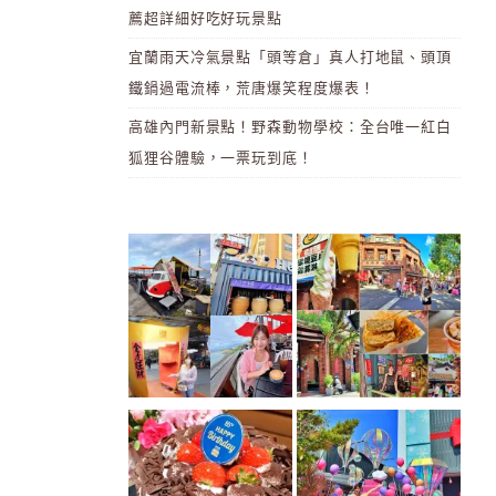
薦超詳細好吃好玩景點
宜蘭雨天冷氣景點「頭等倉」真人打地鼠、頭頂
鐵鍋過電流棒，荒唐爆笑程度爆表！
高雄內門新景點！野森動物學校：全台唯一紅白
狐狸谷體驗，一票玩到底！