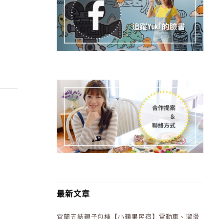
最新文章
宜蘭五結親子包棟【小蘋果民宿】電動車、溜滑