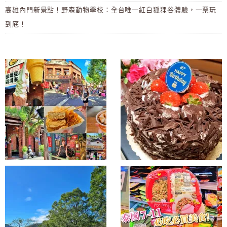
高雄內門新景點！野森動物學校：全台唯一紅白狐狸谷體驗，一票玩
到底！