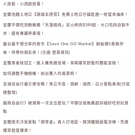
人放鬆、小孩超放電！
宜蘭泡麵土地公【頭城玄德宮】免費土地公仔鑰匙圈～財富幸福來！
宜蘭平價吃到飽推薦「天滿燒肉」炭火烤肉$399起、大口吃肉自製牛
丼、還有專屬停車場！
曼谷最不想分享的夜市【Save One GO Market】銅板價5泰銖炸
串，快帶你朋友來！(交通.營業資訊)
宜蘭勇者桂冠王，進入羅馬競技場，來場爆笑舒壓的體能冒險！
如何調整手機相機，拍出驚人的風景照！
澎湖自由行最方便攻略！馬公市區、西嶼、湖西、白沙景點美食(分區
總整理)
越南自由行》峴港第一次去怎麼玩？平價住宿推薦超詳細好吃好玩景
點
宜蘭雨天冷氣景點「頭等倉」真人打地鼠、頭頂鐵鍋過電流棒，荒唐
爆笑程度爆表！