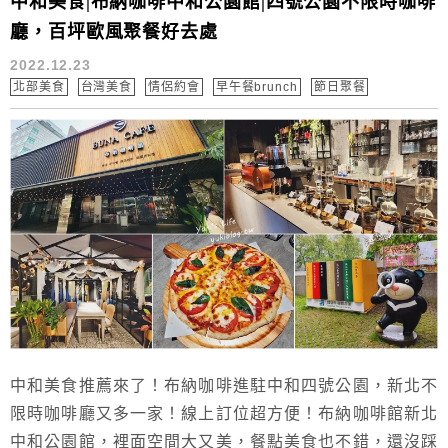
中和美食|布納咖啡中和公園館|四號公園不限時咖啡
廳，百坪歐風聚餐好去處
2022.12.23
北部美食
台灣美食
情侶約會
早午餐brunch
節日聚餐
中和美食推薦來了！布納咖啡進駐中和四號公園，新北不
限時咖啡廳又多一家！線上訂位超方便！布納咖啡館新北
中和公園館，裡面空間大又美，餐點美食也不錯，還沒踩