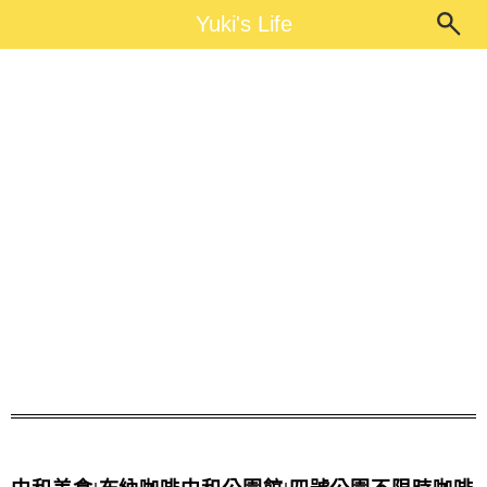
Main Menu
Yuki's Life
Yuki's Life
中和親子餐廳