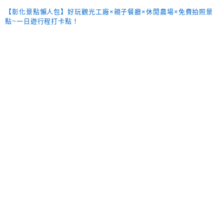
【彰化景點懶人包】好玩觀光工廠×親子餐廳×休閒農場×免費拍照景
點~一日遊行程打卡點！