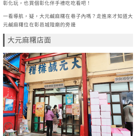
彰化玩，也買個彰化伴手禮吃吃看吧！
一看導航，疑，大元鹹麻糬在巷子內嗎？走進來才知道大
元鹹麻糬位在彰邑城隍廟的旁邊
大元麻糬店面