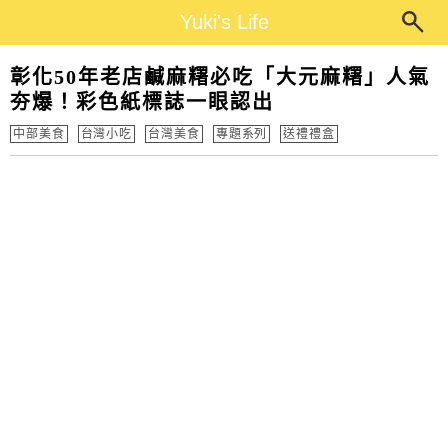
Main Menu
Yuki's Life
Yuki's Life
彰化50年老店鹹麻糬必吃「大元麻糬」人氣
夯爆！彩色紙標誌一眼認出
中部美食
台灣小吃
台灣美食
專題系列
送禮禮盒