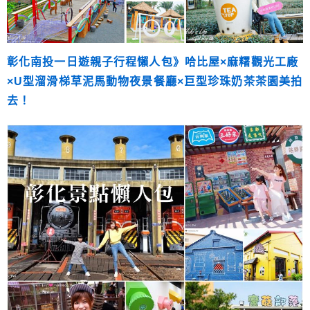
彰化南投一日遊親子行程懶人包》哈比屋×麻糬觀光工廠
×U型溜滑梯草泥馬動物夜景餐廳×巨型珍珠奶茶茶園美拍
去！