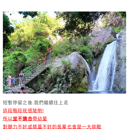
短暫停留之後.我們繼續往上走
這段階段就很陡喲!
所以
並不適合
帶幼童
對腿力不好或膝蓋不好的長輩也會是一大挑戰