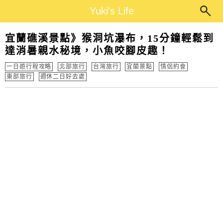
Main Menu
Yuki's Life
Yuki's Life
宜蘭礁溪景點》猴洞坑瀑布，15分鐘輕鬆到
達消暑親水秘境，小魚咬腳皮趣！
一日遊行程攻略
北部旅行
台灣旅行
宜蘭景點
情侶約會
東部旅行
週休二日好去處