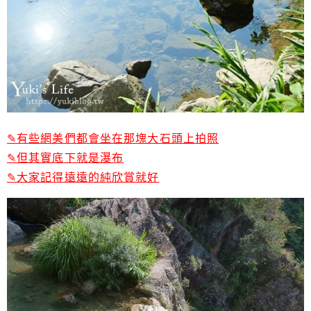
✎有些網美們都會坐在那塊大石頭上拍照
✎但其實底下就是瀑布
✎大家記得遠遠的純欣賞就好