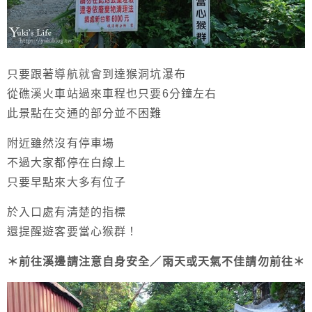
只要跟著導航就會到達猴洞坑瀑布
從礁溪火車站過來車程也只要6分鐘左右
此景點在交通的部分並不困難
附近雖然沒有停車場
不過大家都停在白線上
只要早點來大多有位子
於入口處有清楚的指標
還提醒遊客要當心猴群！
＊前往溪邊請注意自身安全／雨天或天氣不佳請勿前往＊