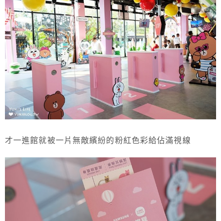
才一進館就被一片無敵繽紛的粉紅色彩給佔滿視線