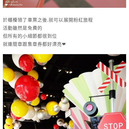
於櫃檯領了車票之後.就可以展開粉紅旅程
活動雖然是免費的
但所有的小細節都很到位
就連簡章跟集章券都好漂亮❤