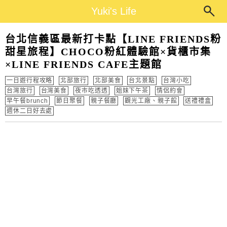
Main Menu
Yuki's Life
Yuki's Life
台北信義區最新打卡點【LINE FRIENDS粉
甜星旅程】CHOCO粉紅體驗館×貨櫃市集
×LINE FRIENDS CAFE主題館
一日遊行程攻略
北部旅行
北部美食
台北景點
台灣小吃
台灣旅行
台灣美食
夜市吃透透
姐妹下午茶
情侶約會
早午餐brunch
節日聚餐
親子餐廳
觀光工廠、親子館
送禮禮盒
週休二日好去處