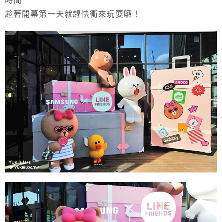
時間
趁著開幕第一天就趕快衝來玩耍囉！