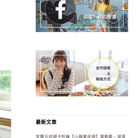
最新文章
宜蘭五結親子包棟【小蘋果民宿】電動車、溜滑