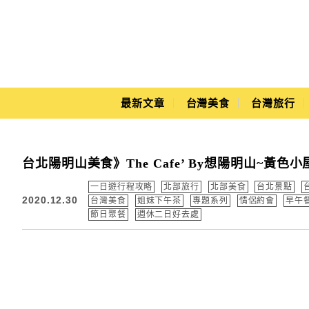
Main Menu
最新文章
台灣美食
台灣旅行
Yuki's Life
台北陽明山美食》The Cafe’ By想陽明山~黃
一日遊行程攻略
北部旅行
北部美食
台北景點
2020.12.30
台灣美食
姐妹下午茶
專題系列
情侶約會
早午餐
節日聚餐
週休二日好去處