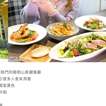
超熱門的陽明山景觀餐廳
引很多人會來用餐
間是黃色
卡點
餐