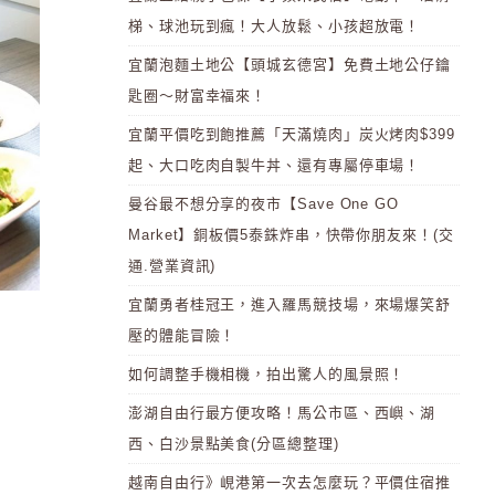
梯、球池玩到瘋！大人放鬆、小孩超放電！
宜蘭泡麵土地公【頭城玄德宮】免費土地公仔鑰
匙圈～財富幸福來！
宜蘭平價吃到飽推薦「天滿燒肉」炭火烤肉$399
起、大口吃肉自製牛丼、還有專屬停車場！
曼谷最不想分享的夜市【Save One GO
Market】銅板價5泰銖炸串，快帶你朋友來！(交
通.營業資訊)
宜蘭勇者桂冠王，進入羅馬競技場，來場爆笑舒
壓的體能冒險！
如何調整手機相機，拍出驚人的風景照！
澎湖自由行最方便攻略！馬公市區、西嶼、湖
西、白沙景點美食(分區總整理)
越南自由行》峴港第一次去怎麼玩？平價住宿推