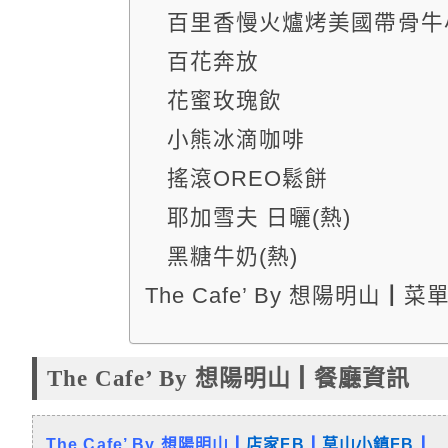
百里香慢火爐烤美國帶骨牛
百花奔放
花蜜玫瑰飲
小熊冰滴咖啡
搖滾OREO鬆餅
耶加雪夫 日曬(熱)
黑糖牛奶(熱)
The Cafe’ By 想陽明山┃菜
The Cafe’ By 想陽明山┃餐廳資訊
The Cafe’ By 想陽明山┃
店家FB
┃
草山小鎮FB
┃