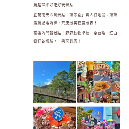
薦超詳細好吃好玩景點
宜蘭雨天冷氣景點「頭等倉」真人打地鼠、頭頂
鐵鍋過電流棒，荒唐爆笑程度爆表！
高雄內門新景點！野森動物學校：全台唯一紅白
狐狸谷體驗，一票玩到底！