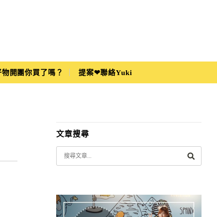
i好物開團你買了嗎？
提案❤聯絡Yuki
文章搜尋