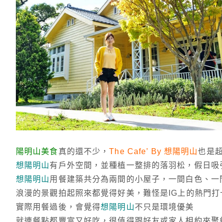
陽明山美食
真的還不少，
The Cafe’ By 想陽明山
也是
想陽明山
有戶外空間，並種植一整排的落羽松，假日吸
想陽明山
用餐建築共分為兩間的小屋子，一間白色、一
浪漫的景觀拍起照來都覺得好美，難怪是IG上的熱門打
實際用餐過後，會覺得
想陽明山
不只是環境優美
就連餐點都豐富又好吃，很值得跟好友或家人相約來聚