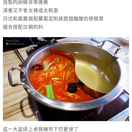
自製的剁椒非常推薦
清香又不會太辣或太刺激
日式和風醬搭配蘿蔔泥則是甜甜酸酸的很開胃
適合搭配白鍋的料
這一大盆送上桌我嚇到下巴要掉了