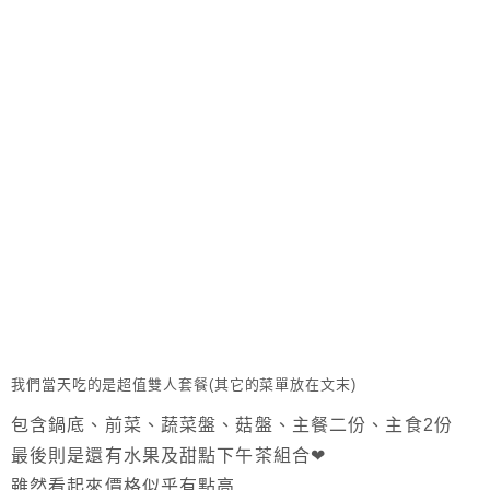
我們當天吃的是超值雙人套餐(其它的菜單放在文末)
包含鍋底、前菜、蔬菜盤、菇盤、主餐二份、主食2份
最後則是還有水果及甜點下午茶組合❤
雖然看起來價格似乎有點高