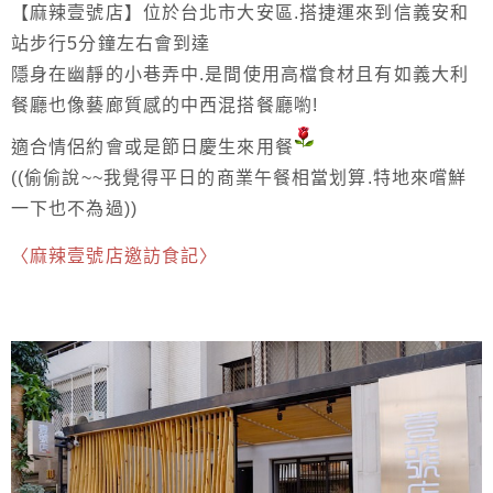
【麻辣壹號店】位於台北市大安區.搭捷運來到信義安和
站步行5分鐘左右會到達
隱身在幽靜的小巷弄中.是間使用高檔食材且有如義大利
餐廳也像藝廊質感的中西混搭餐廳喲!
適合情侶約會或是節日慶生來用餐
((偷偷說~~我覺得平日的商業午餐相當划算.特地來嚐鮮
一下也不為過))
〈麻辣壹號店邀訪食記〉