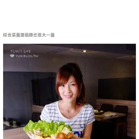
綜合菜盤跟菇類也很大一盤