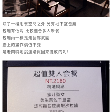
除了一樓用餐空間之外.另有地下室包廂
包廂有低消.比較適合多人聚餐
包廂內一樣是走藝廊氛圍
牆上的畫作價值不斐
是老闆特地挑選購買回來擺放的呢!