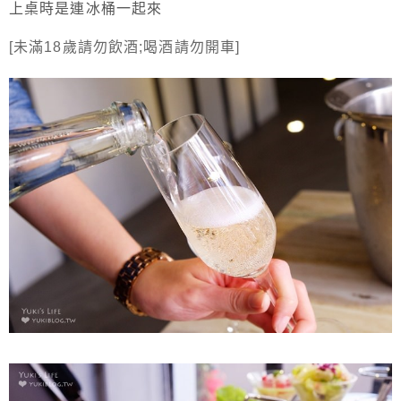
上桌時是連冰桶一起來
[未滿18歲請勿飲酒;喝酒請勿開車]