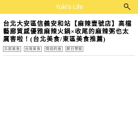
Main Menu
Yuki's Life
Yuki's Life
台北大安區信義安和站【麻辣壹號店】高檔
藝廊質感優雅麻辣火鍋×收尾的麻辣粥也太
厲害啦！(台北美食/東區美食推薦)
北部美食
台灣美食
情侶約會
節日聚餐