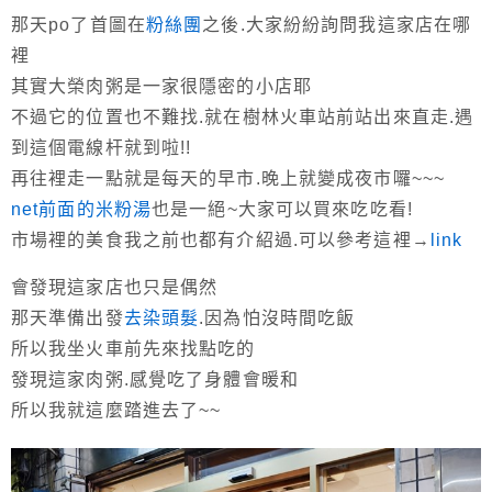
那天po了首圖在
粉絲團
之後.大家紛紛詢問我這家店在哪
裡
其實大榮肉粥是一家很隱密的小店耶
不過它的位置也不難找.就在樹林火車站前站出來直走.遇
到這個電線杆就到啦!!
再往裡走一點就是每天的早市.晚上就變成夜市囉~~~
net前面的米粉湯
也是一絕~大家可以買來吃吃看!
市場裡的美食我之前也都有介紹過.可以參考這裡→
link
會發現這家店也只是偶然
那天準備出發
去染頭髮
.因為怕沒時間吃飯
所以我坐火車前先來找點吃的
發現這家肉粥.感覺吃了身體會暖和
所以我就這麼踏進去了~~