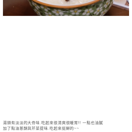
湯頭有淡淡的大骨味.吃起來很清爽很暖胃!! 一點也油膩
加了點油蔥酥與芹菜提味.吃起來挺鮮的~~