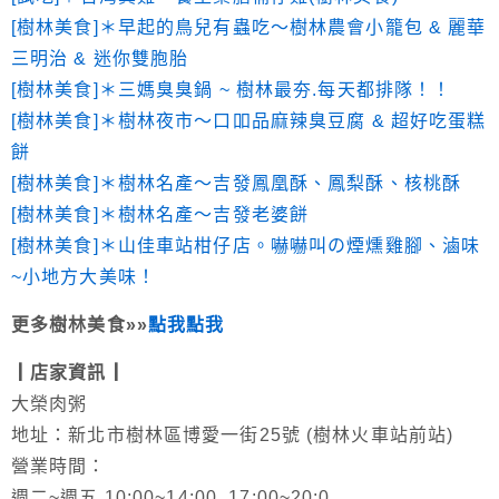
[樹林美食]＊早起的鳥兒有蟲吃～樹林農會小籠包 & 麗華
三明治 & 迷你雙胞胎
[樹林美食]＊三媽臭臭鍋 ~ 樹林最夯.每天都排隊！！
[樹林美食]＊樹林夜市～口吅品麻辣臭豆腐 & 超好吃蛋糕
餅
[樹林美食]＊樹林名產～吉發鳳凰酥、鳳梨酥、核桃酥
[樹林美食]＊樹林名產～吉發老婆餅
[樹林美食]＊山佳車站柑仔店。嚇嚇叫の煙燻雞腳、滷味
~小地方大美味！
更多樹林美食»»
點我點我
┃店家資訊┃
大榮肉粥
地址：新北市樹林區博愛一街25號 (樹林火車站前站)
營業時間：
週二~週五 10:00~14:00, 17:00~20:0