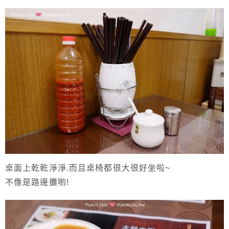
桌面上乾乾淨淨.而且桌椅都很大很好坐啦~
不像是路邊攤喲!