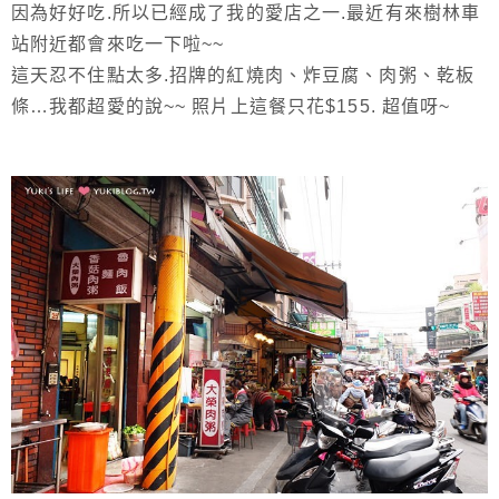
因為好好吃.所以已經成了我的愛店之一.最近有來樹林車
站附近都會來吃一下啦~~
這天忍不住點太多.招牌的紅燒肉、炸豆腐、肉粥、乾板
條…我都超愛的說~~ 照片上這餐只花$155. 超值呀~