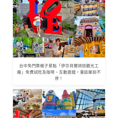
台中免門票親子景點「伊莎貝爾烘焙觀光工
廠」免費試吃及咖啡、互動遊戲，童話屋拍不
停！