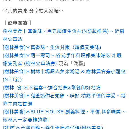
平凡的美味.分享給大家囉~~
┃延申閱讀┃
樹林美食┃真香味‧百元超值生魚丼(N訪超推薦) ~ 近樹
林火車站
[樹林美食]＊真香味。生魚丼飯（超值又美味)
[樹林美食]＊阿一壽司 ~ 各式手作料理都美味好吃.炸蝦
像隻孔雀 (樹林火車站旁)
現為「漁藝」
[樹林美食]＊樹林市場超人氣米粉湯 & 樹林農會旁小籠包
(NET前)
[樹林_食]＊幸福宴～適合拍照&聚餐的好地方
[樹林美食]＊鬼釜迷你石頭鍋‧味好.精緻平價的享受‧霜
降牛肉是首選
[樹林美食]＊BLUE HOUSE 創義料理‧平價.料多味美 ~
樹林人一定要推的啦!
[試吃]＊台灣真雞～養生藥膳桶仔雞(樹林美食)