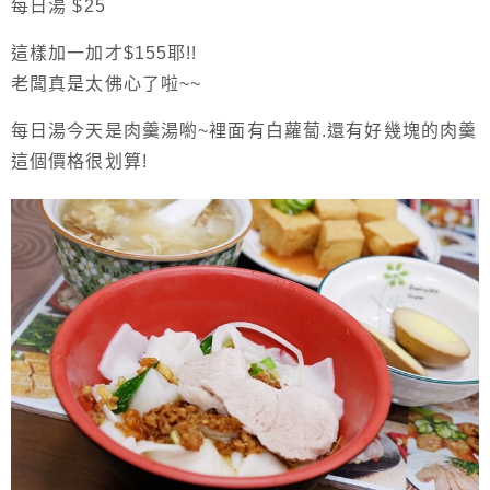
每日湯 $25
這樣加一加才$155耶!!
老闆真是太佛心了啦~~
每日湯今天是肉羹湯喲~裡面有白蘿蔔.還有好幾塊的肉羹
這個價格很划算!