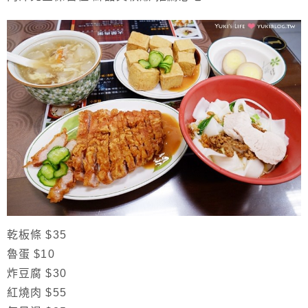
乾板條 $35
魯蛋 $10
炸豆腐 $30
紅燒肉 $55