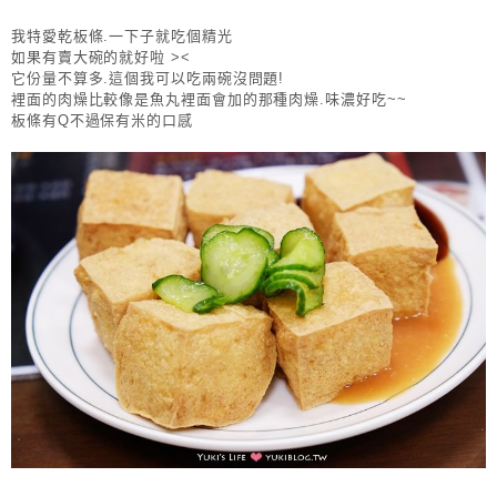
我特愛乾板條.一下子就吃個精光
如果有賣大碗的就好啦 ><
它份量不算多.這個我可以吃兩碗沒問題!
裡面的肉燥比較像是魚丸裡面會加的那種肉燥.味濃好吃~~
板條有Q不過保有米的口感