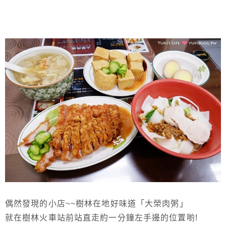
偶然發現的小店~~樹林在地好味道「大榮肉粥」
就在樹林火車站前站直走約一分鐘左手邊的位置喲!