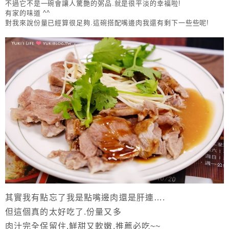
不過它不是一碗會讓人驚艷的粥品.就是很平淡的幸福啦!
有家的味道 ^^
對我來說份量已經算很足夠.這碗搭配嘴邊肉我還有剩下一些些呢!
其實我有點忘了我是點嘴邊肉還是肝連….
但這個真的太好吃了.份量又多
肉汁完全保留住.鮮甜又軟嫩.推薦必吃~~