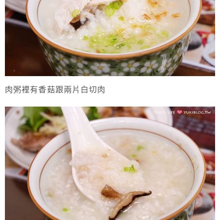
肉粥裡有香菇跟兩片白切肉