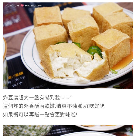
炸豆腐超大一盤有嚇到我 = =”
這個炸的外香酥內軟嫩.清爽不油膩.好吃好吃
如果醬可以再鹹一點會更對味啦!