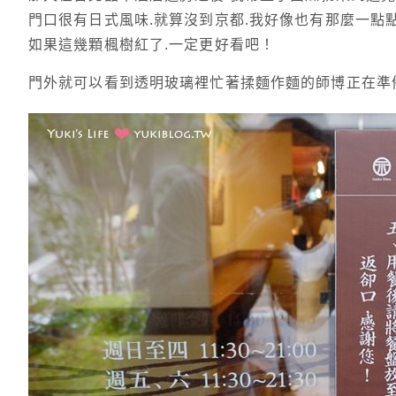
門口很有日式風味.就算沒到京都.我好像也有那麼一點
如果這幾顆楓樹紅了.一定更好看吧！
門外就可以看到透明玻璃裡忙著揉麵作麵的師博正在準