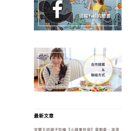
最新文章
宜蘭五結親子包棟【小蘋果民宿】電動車、溜滑