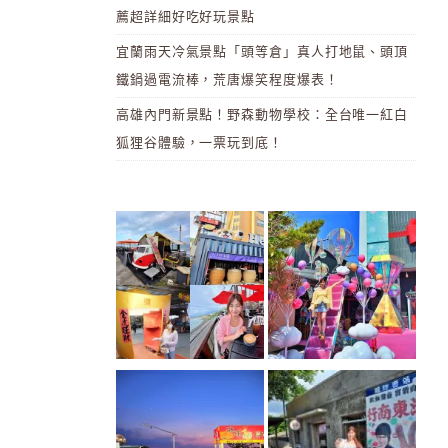
薦超詳細好吃好玩景點
宜蘭雨天冷氣景點「頭等倉」真人打地鼠、頭頂
鐵鍋過電流棒，荒唐爆笑程度爆表！
高雄內門新景點！野森動物學校：全台唯一紅白
狐狸谷體驗，一票玩到底！