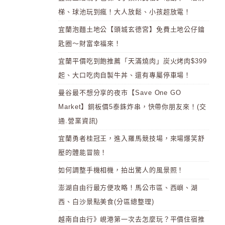
梯、球池玩到瘋！大人放鬆、小孩超放電！
宜蘭泡麵土地公【頭城玄德宮】免費土地公仔鑰
匙圈～財富幸福來！
宜蘭平價吃到飽推薦「天滿燒肉」炭火烤肉$399
起、大口吃肉自製牛丼、還有專屬停車場！
曼谷最不想分享的夜市【Save One GO
Market】銅板價5泰銖炸串，快帶你朋友來！(交
通.營業資訊)
宜蘭勇者桂冠王，進入羅馬競技場，來場爆笑舒
壓的體能冒險！
如何調整手機相機，拍出驚人的風景照！
澎湖自由行最方便攻略！馬公市區、西嶼、湖
西、白沙景點美食(分區總整理)
越南自由行》峴港第一次去怎麼玩？平價住宿推