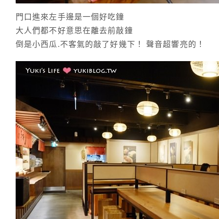
門口進來左手邊是一個好吃鐘
大人們都不好意思在離去前敲鐘
倒是小西瓜.不客氣的敲了好幾下！ 聲音超響亮的！