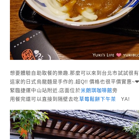
想要體驗自助取餐的樂趣.那麼可以來到台北市試試很有日
這家的日式烏龍麵是手作的.超Q!! 價格也很平價實惠~
緊臨捷運中山站附近.店面位於
米朗琪咖啡館
旁
用餐完還可以直接到隔壁去吃
草莓鬆餅下午茶
YA!