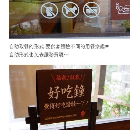
自助取餐的形式.要食客體驗不同的用餐樂趣❤
自助形式也免去服務費囉～