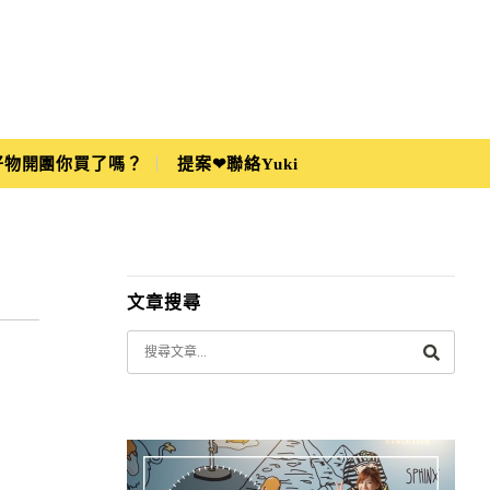
i好物開團你買了嗎？
提案❤聯絡Yuki
文章搜尋