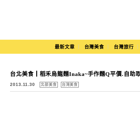
Main Menu
最新文章
台灣美食
台灣旅行
Yuki's Life
台北美食┃稻禾烏龍麵Inaka~手作麵Q平價.自助
2013.11.30
北部美食
台灣美食