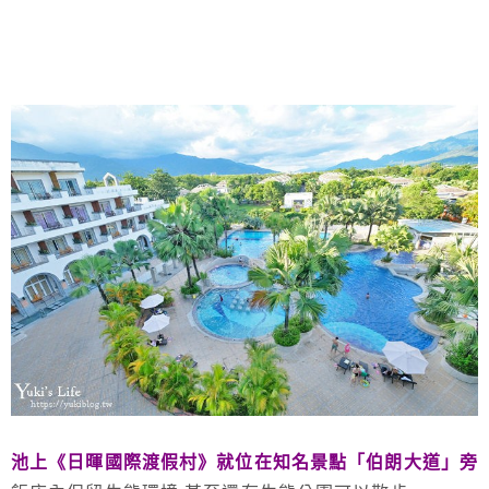
池上《日暉國際渡假村》就位在知名景點「伯朗大道」旁