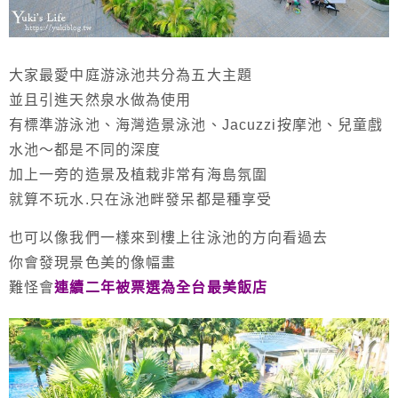
大家最愛中庭游泳池共分為五大主題
並且引進天然泉水做為使用
有標準游泳池、海灣造景泳池、Jacuzzi按摩池、兒童戲
水池～都是不同的深度
加上一旁的造景及植栽非常有海島氛圍
就算不玩水.只在泳池畔發呆都是種享受
也可以像我們一樣來到樓上往泳池的方向看過去
你會發現景色美的像幅畫
難怪會
連續二年被票選為全台最美飯店