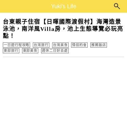
Main Menu
Yuki's Life
Yuki's Life
台東親子住宿【日暉國際渡假村】海灣造景
泳池，南洋風Villa房，池上生態導覽必玩亮
點！
一日遊行程攻略
台灣旅行
台灣美食
情侶約會
推薦飯店
東部旅行
東部美食
週休二日好去處