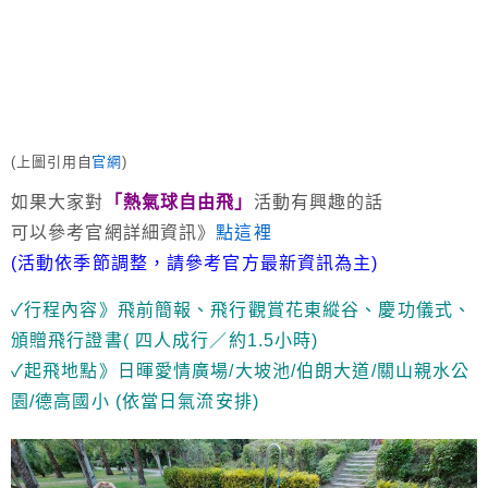
(上圖引用自
官網
)
如果大家對
「熱氣球自由飛」
活動有興趣的話
可以參考官網詳細資訊》
點這裡
(活動依季節調整，請參考官方最新資訊為主)
✓行程內容》飛前簡報、飛行觀賞花東縱谷、慶功儀式、
頒贈飛行證書( 四人成行／約1.5小時)
✓起飛地點》日暉愛情廣場/大坡池/伯朗大道/關山親水公
園/德高國小 (依當日氣流安排)