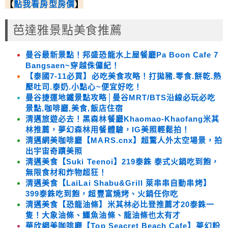
【
點我看房型房價
】
芭達雅景點美食推薦
曼谷最新景點！邦盛恐龍水上屋餐廳Pa Boon Cafe 7
Bangsaen~穿越侏儸紀！
【泰國7-11必買】必吃美食攻略！打拋豬.零食.餅乾.熱
壓吐司.泰奶.小點心~便宜好吃！
曼谷捷運地鐵景點攻略│曼谷MRT/BTS沿線必玩必吃
景點,咖啡廳,美食,飯店住宿
清邁旅遊必去！黑森林餐廳Khaomao-Khaofang米其
林推薦，夢幻森林用餐體驗，IG美照輕鬆拍！
清邁網美咖啡廳【MARS.cnx】超驚人外太空場景，拍
出宇宙奇蹟美照
清邁美食【Suki Teenoi】219泰銖 泰式火鍋吃到飽，
無限食材和炸物超狂！
清邁美食【LaiLai Shabu&Grill 萊串串自動串烤】
399泰銖吃到飽，超豐富燒烤、火鍋任你吃
清邁美食【恐龍油條】米其林必比登推薦才20泰銖一
隻！大象油條、鱷魚油條、龍油條也太有才
華欣網美咖啡廳【Top Seacret Beach Cafe】夢幻粉