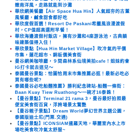
嫩南洋風，走路就能到沙灘
華欣網美餐廳【Air Space Hua Hin】人氣超夯的古董
風餐廳，鹹食甜食都好吃
華欣度假首選！Resort De Paskani希臘風浪漫渡假
村，CP值超高還附早餐！
華欣海邊渡假村飯店，擁有沙灘和4座游泳池，古典韻
味建築值得入住！
華欣景點【Hua Hin Market Village】吹冷氣的平價
市集，蓮花超市、銅板價美食街
曼谷網美咖啡廳，９間森林系仙境美拍cafe！姐妹約會
IG打卡就去這兒～
泰國曼谷景點：恰圖恰周末市集推薦必逛！最新必吃必
買有哪些呢?
泰國曼谷必吃船麵推薦》勝利紀念碑站-船麵一條街：
Baan Kuay Tiew Ruathong～一碗才16泰銖！
【曼谷景點】Terminal 21 rama 3，曼谷最好拍照最
便宜美食街百貨，浮誇場景太驚艷
【曼谷親子景點】Dream World夢幻世界主題公園，
泰國版迪士尼(門票.交通)
【曼谷景點】ICONSIAM暹羅天地，華麗室內水上市
場吃美食吹冷氣太舒服~