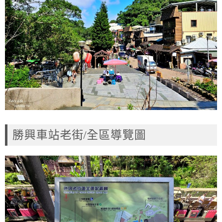
勝興車站老街/全區導覽圖