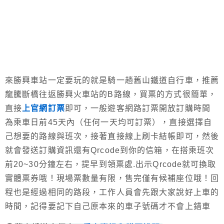
來勝興車站一定要玩的就是騎一趟舊山鐵道自行車，推薦
龍騰斷橋往返勝興火車站的B路線，買票的方式很簡單，
直接
上官網訂票
即可，一般遊客網路訂票開放訂購時間
為乘車日前45天內（任何一天均可訂票），直接選擇自
己想要的路線與班次，接著直接線上刷卡結帳即可，然後
就會發送訂購資訊還有Qrcode到你的信箱，在搭乘班次
前20~30分鐘左右，提早到領票處.出示Qrcode就可換取
實體票券哦！現場票數量有限，售完僅有候補座位哦！回
程也是經過相同的路段，工作人員會先跟大家說好上車的
時間，記得要記下自己原本來的車子號碼才不會上錯車