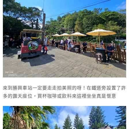
來到勝興車站一定要走走拍美照的呀！在鐵道旁設置了許
多的露天座位，買杯咖啡或飲料來這裡坐坐真是愜意