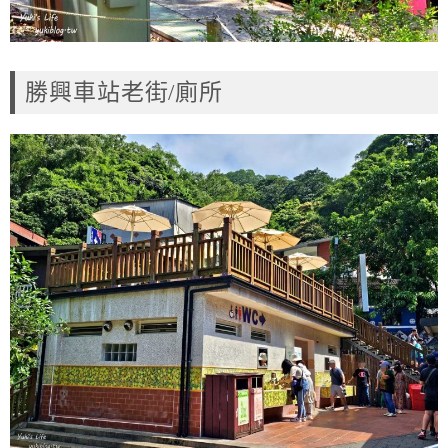
勝興車站老街/廁所