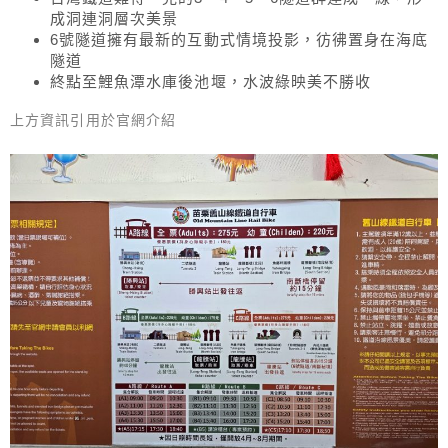
成洞連洞層次美景
6號隧道擁有最新的互動式情境投影，彷彿置身在海底
隧道
終點至鯉魚潭水庫後池堰，水波綠映美不勝收
上方資訊引用於
官網介紹