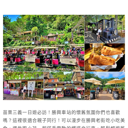
苗栗三義一日遊必訪！勝興車站的懷舊氛圍你們也喜歡
嗎？這裡很適合親子同行！可以漫步在勝興老街吃小吃美