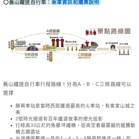
⭕
舊山鐵道自行車：
乘車資訊和購票說明
舊山鐵道自行車行程路線！分為A、B、C三條路線可以
選擇
勝興車站是當時西部鐵道最高的火車站，有客家山城之
美
2號時光隧道有百年鐵道故事的燈光投影
行經高33公尺的魚藤坪鐵橋，從高空看最震撼的龍騰斷
橋古蹟遺址
台灣鐵道難得一見的3、4、5、6隧道群連成一線，形