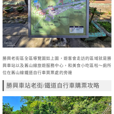
勝興老街區全區導覽圖如上圖，遊客會走訪的區域就是勝
興車站以及舊山線旅遊服務中心，和美食小吃區啦～廁所
位在舊山線鐵道自行車買票處的旁邊
勝興車站老街/鐵道自行車購票攻略