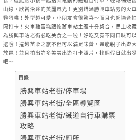
食，還能跟小孩一起搭乘電動的鐵道自行車，輕鬆暢遊舊
山線，欣賞沿途的美麗風光！更別錯過勝興車站旁的火車
雞蛋糕！外型超可愛，小朋友會很驚喜～而且也超適合拍
照打卡！火車雞蛋糕跟懷舊車站主題十分契合，馬上收藏
為勝興車站老街必吃美食之一啦！好吃又有不同口味可以
選哦！這趟苗栗之旅不但可以滿足味蕾，還能親子出遊大
放電！並且拍出許多美美出遊打卡照片，找個假日就出發
吧～
目錄
勝興車站老街/停車場
勝興車站老街/全區導覽圖
勝興車站老街/鐵道自行車購票
攻略
勝興車站老街/廁所