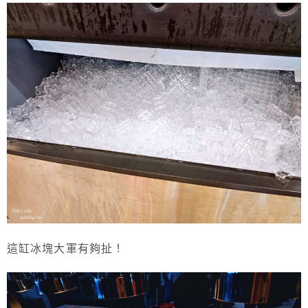
這缸冰塊大軍有夠扯！