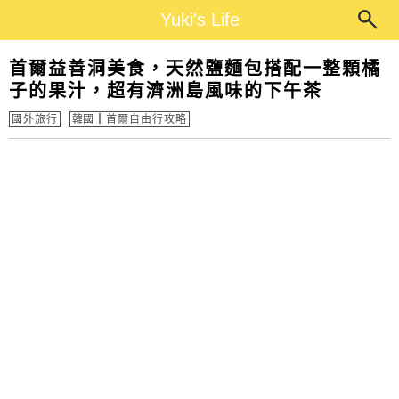
Main Menu
Yuki's Life
Yuki's Life
首爾益善洞美食，天然鹽麵包搭配一整顆橘
子的果汁，超有濟洲島風味的下午茶
國外旅行
韓國┃首爾自由行攻略