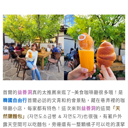
首爾的
益善洞
真的太推薦來逛了~美食咖啡廳很多哦！是
韓國自由行
首爾必訪的文青和約會景點，藏在巷弄裡的咖
啡廳小店，每家都有特色！這次來到
益善洞
的這間
「天
然鹽麵包」
(자연도소금빵 & 자연도가)也很強，有著戶外
露天空間可以吃麵包，旁邊還有一整顆橘子可以吃的漢拏