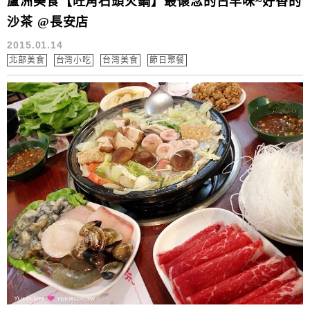
蘆洲美食【旺角石頭火鍋】最懷念的古早味~好香的
沙茶 @長安店
2015.01.14
北部美食
台灣小吃
台灣美食
節日聚餐