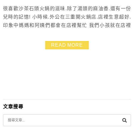
很喜歡沙茶石頭火鍋的滋味.除了湯頭的麻油香.還有一份
兒時的記憶! 小時候.外公在三重開火鍋店.店裡生意超好.
印象中媽媽和阿姨們都會在店裡幫忙 我們小孩就在店裡
繞來繞去.要不就集體跑去附近的公園玩耍 一群孩子對於
石頭火鍋的味道.自然再熟悉不過了!! 店裡客人喝酒過後的
READ MORE
吵雜吆喝聲.也是印象中的一部分 ^^”
文章搜尋