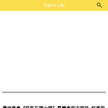
Main Menu
Yuki's Life
Yuki's Life
旺角石頭火鍋