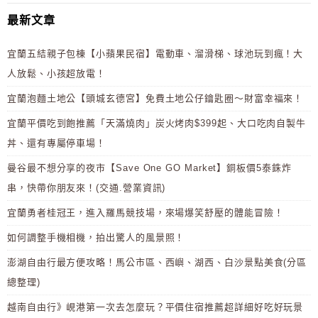
最新文章
宜蘭五結親子包棟【小蘋果民宿】電動車、溜滑梯、球池玩到瘋！大
人放鬆、小孩超放電！
宜蘭泡麵土地公【頭城玄德宮】免費土地公仔鑰匙圈～財富幸福來！
宜蘭平價吃到飽推薦「天滿燒肉」炭火烤肉$399起、大口吃肉自製牛
丼、還有專屬停車場！
曼谷最不想分享的夜市【Save One GO Market】銅板價5泰銖炸
串，快帶你朋友來！(交通.營業資訊)
宜蘭勇者桂冠王，進入羅馬競技場，來場爆笑舒壓的體能冒險！
如何調整手機相機，拍出驚人的風景照！
澎湖自由行最方便攻略！馬公市區、西嶼、湖西、白沙景點美食(分區
總整理)
越南自由行》峴港第一次去怎麼玩？平價住宿推薦超詳細好吃好玩景