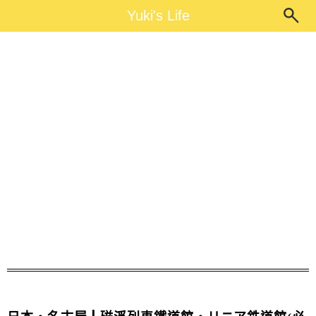
Main Menu
Yuki's Life
Yuki's Life
列車