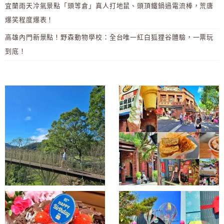
宜蘭雨天冷氣景點「頭等倉」真人打地鼠、頭頂鐵鍋過電流棒，荒唐
爆笑程度爆表！
高雄內門新景點！野森動物學校：全台唯一紅白狐狸谷體驗，一票玩
到底！