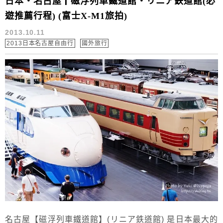
日本‧名古屋┃磁浮列車鐵道館‧リニア鉄道館(必
遊推薦行程) (富士X-M1旅拍)
2013.10.11
2013日本名古屋自由行
國外旅行
名古屋【磁浮列車鐵道館】(リニア鉄道館) 是日本最大的