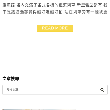
鐵道館 館內充滿了各式各樣的鐵道列車.新型舊型都有 我
不是鐵道迷都覺得超好逛超好拍.站在列車旁有一種被震
撼到的感覺❤ 若你是鐵道迷或是有帶小孩子來名古屋玩的
話.記得記得做筆記! 鐵道館＝必遊！！
READ MORE
文章搜尋