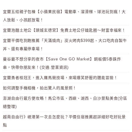
宜蘭五結親子包棟【小蘋果民宿】電動車、溜滑梯、球池玩到瘋！大
人放鬆、小孩超放電！
宜蘭泡麵土地公【頭城玄德宮】免費土地公仔鑰匙圈～財富幸福來！
宜蘭平價吃到飽推薦「天滿燒肉」炭火烤肉$399起、大口吃肉自製牛
丼、還有專屬停車場！
曼谷最不想分享的夜市【Save One GO Market】銅板價5泰銖炸
串，快帶你朋友來！(交通.營業資訊)
宜蘭勇者桂冠王，進入羅馬競技場，來場爆笑舒壓的體能冒險！
如何調整手機相機，拍出驚人的風景照！
澎湖自由行最方便攻略！馬公市區、西嶼、湖西、白沙景點美食(分區
總整理)
越南自由行》峴港第一次去怎麼玩？平價住宿推薦超詳細好吃好玩景
點