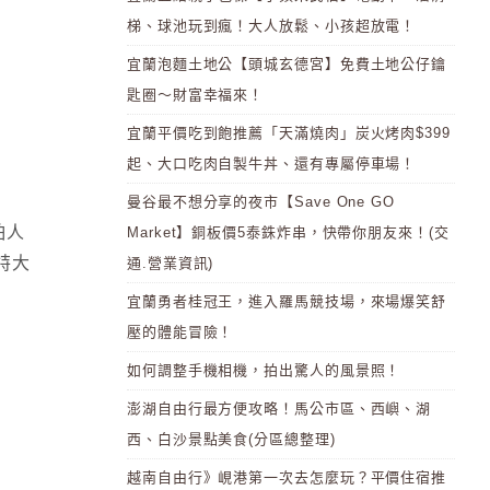
梯、球池玩到瘋！大人放鬆、小孩超放電！
宜蘭泡麵土地公【頭城玄德宮】免費土地公仔鑰
匙圈～財富幸福來！
宜蘭平價吃到飽推薦「天滿燒肉」炭火烤肉$399
起、大口吃肉自製牛丼、還有專屬停車場！
曼谷最不想分享的夜市【Save One GO
怕人
Market】銅板價5泰銖炸串，快帶你朋友來！(交
特大
通.營業資訊)
宜蘭勇者桂冠王，進入羅馬競技場，來場爆笑舒
壓的體能冒險！
如何調整手機相機，拍出驚人的風景照！
澎湖自由行最方便攻略！馬公市區、西嶼、湖
西、白沙景點美食(分區總整理)
越南自由行》峴港第一次去怎麼玩？平價住宿推