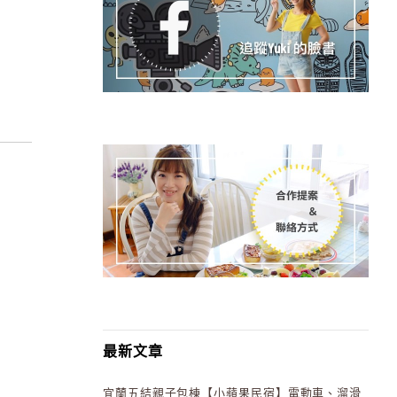
最新文章
宜蘭五結親子包棟【小蘋果民宿】電動車、溜滑