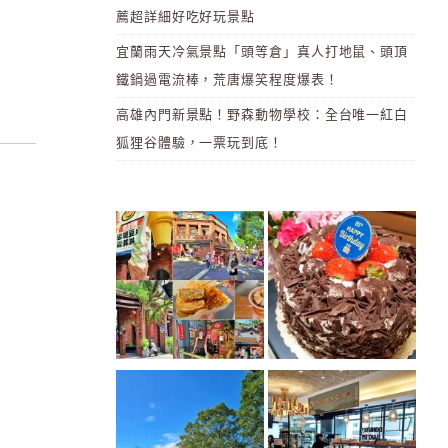
薦超詳細好吃好玩景點
宜蘭雨天冷氣景點「頭等倉」真人打地鼠、頭頂
鐵鍋過電流棒，荒唐爆笑程度爆表！
高雄內門新景點！野森動物學校：全台唯一紅白
狐狸谷體驗，一票玩到底！