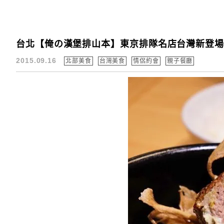
台北【俺の漢堡排山本】東京排隊名店台灣新登場
2015.09.16
北部美食
台灣美食
情侶約會
親子餐廳