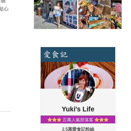
不過
貼心