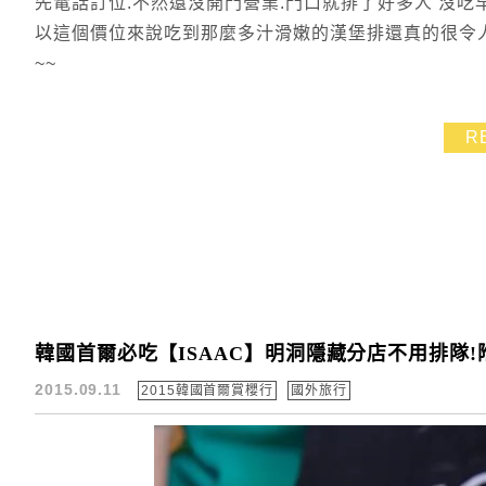
先電話訂位.不然還沒開門營業.門口就排了好多人 沒吃
以這個價位來說吃到那麼多汁滑嫩的漢堡排還真的很令人
~~
R
韓國首爾必吃【ISAAC】明洞隱藏分店不用排隊
2015.09.11
2015韓國首爾賞櫻行
國外旅行