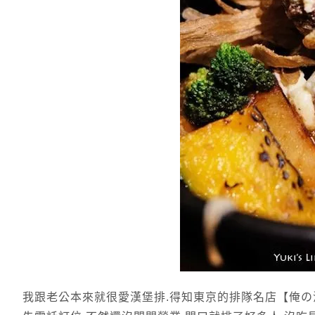
我跟老公本來就很愛漢堡排.得知東京的排隊名店【俺の