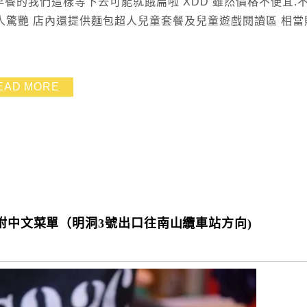
早餐的我們這樣等下去可能就餓扁啦 XDD 雖然價格不便宜.
驚艷 店內還提供麵包超人兒童套餐及兒童遊戲閱讀區 相當
EAD MORE
!附中文菜單（明洞3號出口往南山纜車站方向)