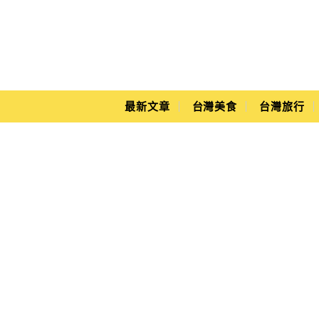
Main Menu
Yuki's Life
最新文章
台灣美食
台灣旅行
分店