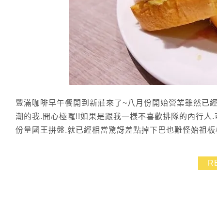
豐滿咖啡早午餐開到新莊來了~八月份開始營業雖然已經
潮的我.開心極囉!!如果是跟我一樣不喜歡排隊的內行人
份量國王拼盤.就已經相當驚訝差點掉下巴也難怪始祖板橋
R