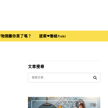
i好物開團你買了嗎？
提案❤聯絡Yuki
文章搜尋