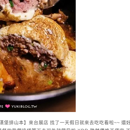
漢堡排山本】來台展店 找了一天假日就來去吃吃看啦~~ 還