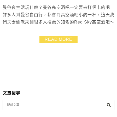
曼谷夜生活玩什麼？曼谷高空酒吧一定要來打個卡的吧！
許多人到曼谷自由行，都會到高空酒吧小酌一杯，這天我
們夫妻倆就來到很多人推薦的知名的Red Sky高空酒吧～
Red Sky在曼谷已是多年的熱門酒吧，許多遊客都會指定
要來Red Sky欣賞璀璨夜景、淺嘗幾杯小酒，究竟Red
READ MORE
Sky到底有什麼厲害之處？馬上就跟我一起去看看吧~~
文章搜尋