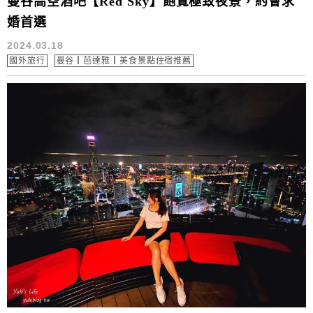
曼谷高空酒吧【Red Sky】飽覽極致夜景，約會求
婚首選
2024.03.18
國外旅行
曼谷┃芭達雅┃美食景點住宿推薦