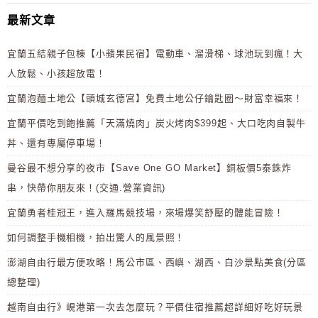
最新文章
宜蘭五結親子包棟【小蘋果民宿】電動車、溜滑梯、球池玩到瘋！大
人放鬆、小孩超放電！
宜蘭泡麵土地公【頭城玄德宮】免費土地公仔鑰匙圈～財富幸福來！
宜蘭平價吃到飽推薦「天滿燒肉」炭火烤肉$399起、大口吃肉自製牛
丼、還有專屬停車場！
曼谷最不想分享的夜市【Save One GO Market】銅板價5泰銖炸
串，快帶你朋友來！(交通.營業資訊)
宜蘭勇者桂冠王，進入羅馬競技場，來場爆笑舒壓的體能冒險！
如何調整手機相機，拍出驚人的風景照！
澎湖自由行最方便攻略！馬公市區、西嶼、湖西、白沙景點美食(分區
總整理)
越南自由行》峴港第一次去怎麼玩？平價住宿推薦超詳細好吃好玩景