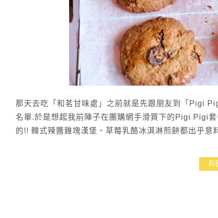
那天去吃「和茗甘味處」之前就是先跟朋友到「Pigi Pi
名單.於是想起我前陣子在團購網手滑買下的Pigi Pigi
的!! 韓式辣醬雞塊漢堡、草莓乳酪冰淇淋煎餅都出乎意料
R