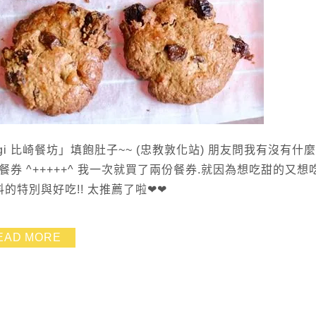
gi 比崎餐坊」填飽肚子~~ (忠教敦化站) 朋友問我有沒有什
套餐券 ^+++++^ 我一次就買了兩份餐券.就因為想吃甜的又想
的特別與好吃!! 太推薦了啦❤❤
EAD MORE