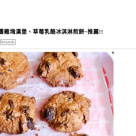
式辣醬雞塊漢堡、草莓乳酪冰淇淋煎餅~推薦!!
brunch