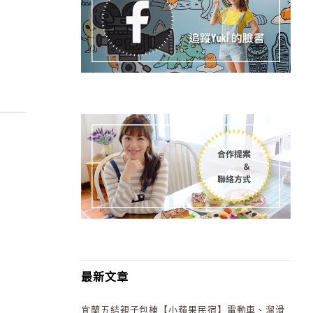
最新文章
宜蘭五結親子包棟【小蘋果民宿】電動車、溜滑