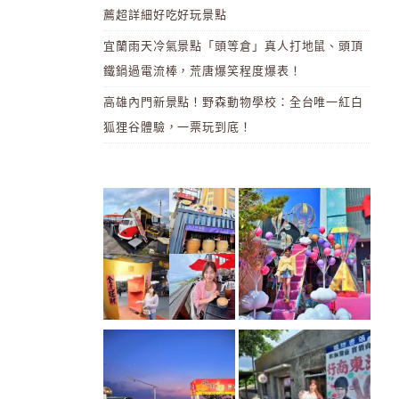
薦超詳細好吃好玩景點
宜蘭雨天冷氣景點「頭等倉」真人打地鼠、頭頂
鐵鍋過電流棒，荒唐爆笑程度爆表！
高雄內門新景點！野森動物學校：全台唯一紅白
狐狸谷體驗，一票玩到底！