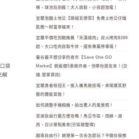
梯、球池玩到瘋！大人放鬆、小孩超放電！
宜蘭泡麵土地公【頭城玄德宮】免費土地公仔鑰
匙圈～財富幸福來！
宜蘭平價吃到飽推薦「天滿燒肉」炭火烤肉$399
起、大口吃肉自製牛丼、還有專屬停車場！
曼谷最不想分享的夜市【Save One GO
麼口袋
Market】銅板價5泰銖炸串，快帶你朋友來！(交
吃鹹
通.營業資訊)
宜蘭勇者桂冠王，進入羅馬競技場，來場爆笑舒
壓的體能冒險！
如何調整手機相機，拍出驚人的風景照！
澎湖自由行最方便攻略！馬公市區、西嶼、湖
西、白沙景點美食(分區總整理)
越南自由行》峴港第一次去怎麼玩？平價住宿推