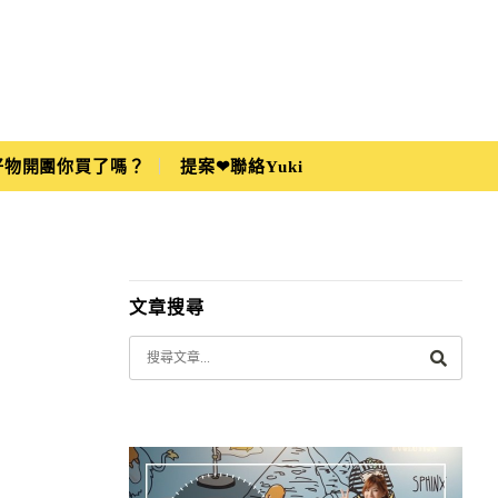
i好物開團你買了嗎？
提案❤聯絡Yuki
文章搜尋