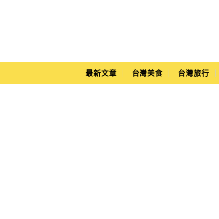
Main Menu
Yuki's Life
最新文章
台灣美食
台灣旅行
PChome雙11攻略