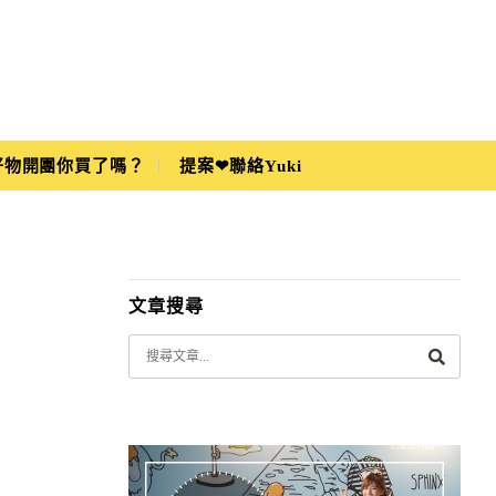
i好物開團你買了嗎？
提案❤聯絡Yuki
文章搜尋