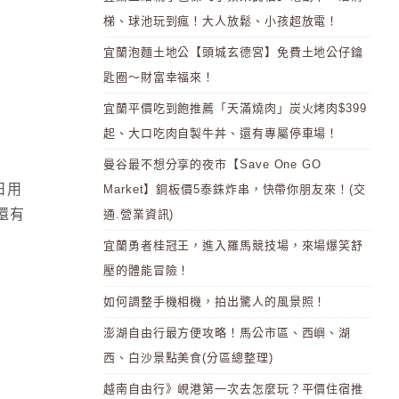
梯、球池玩到瘋！大人放鬆、小孩超放電！
宜蘭泡麵土地公【頭城玄德宮】免費土地公仔鑰
匙圈～財富幸福來！
宜蘭平價吃到飽推薦「天滿燒肉」炭火烤肉$399
起、大口吃肉自製牛丼、還有專屬停車場！
曼谷最不想分享的夜市【Save One GO
日用
Market】銅板價5泰銖炸串，快帶你朋友來！(交
還有
通.營業資訊)
宜蘭勇者桂冠王，進入羅馬競技場，來場爆笑舒
壓的體能冒險！
如何調整手機相機，拍出驚人的風景照！
澎湖自由行最方便攻略！馬公市區、西嶼、湖
西、白沙景點美食(分區總整理)
越南自由行》峴港第一次去怎麼玩？平價住宿推