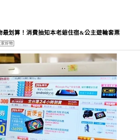
再購物最划算！消費抽知本老爺住宿&公主遊輪套票
敗家好物