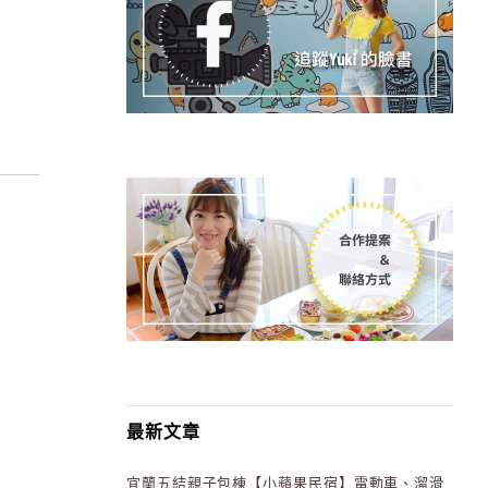
最新文章
宜蘭五結親子包棟【小蘋果民宿】電動車、溜滑