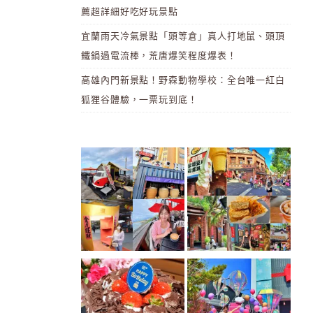
薦超詳細好吃好玩景點
宜蘭雨天冷氣景點「頭等倉」真人打地鼠、頭頂
鐵鍋過電流棒，荒唐爆笑程度爆表！
高雄內門新景點！野森動物學校：全台唯一紅白
狐狸谷體驗，一票玩到底！