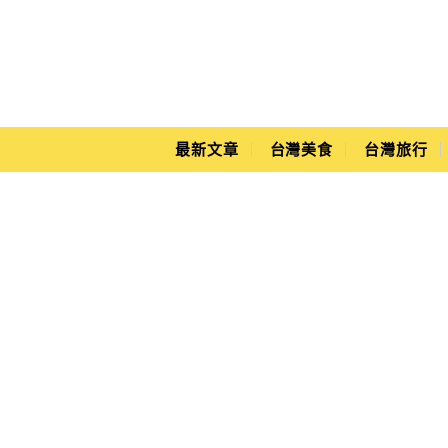
Main Menu
Yuki's Life
最新文章
台灣美食
台灣旅行
OMAYA春川炒雞