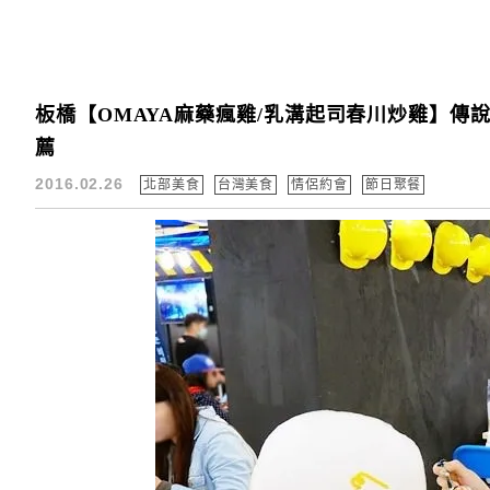
板橋【OMAYA麻藥瘋雞/乳溝起司春川炒雞】傳
薦
2016.02.26
北部美食
台灣美食
情侶約會
節日聚餐