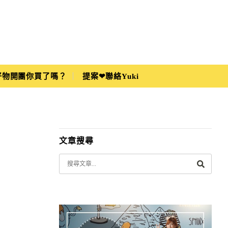
i好物開團你買了嗎？
提案❤聯絡Yuki
文章搜尋