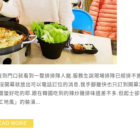
沒到門口就看到一整排排隊人龍.服務生說現場排隊已經排不進
沒開幕就放出可以電話訂位的消息.我手腳雖快也只訂到開幕
實還蠻好吃的耶.跟在韓國吃到的辣炒雞排味道差不多.但起士
地風」的裝潢...
EAD MORE