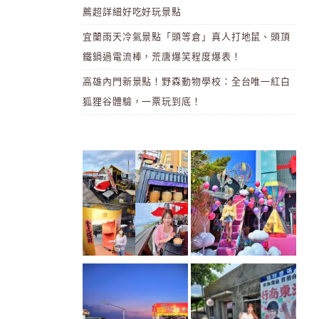
薦超詳細好吃好玩景點
宜蘭雨天冷氣景點「頭等倉」真人打地鼠、頭頂
鐵鍋過電流棒，荒唐爆笑程度爆表！
高雄內門新景點！野森動物學校：全台唯一紅白
狐狸谷體驗，一票玩到底！