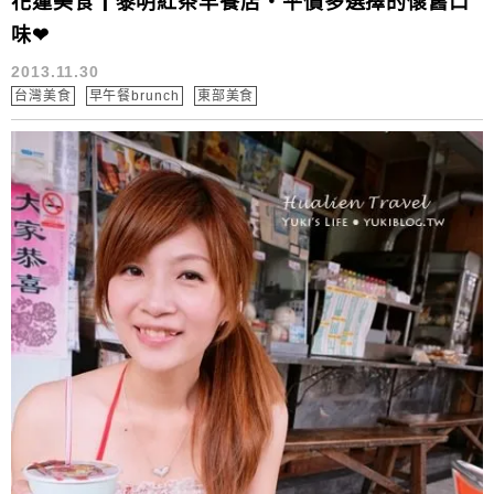
花蓮美食┃黎明紅茶早餐店‧平價多選擇的懷舊口
味❤
2013.11.30
台灣美食
早午餐brunch
東部美食