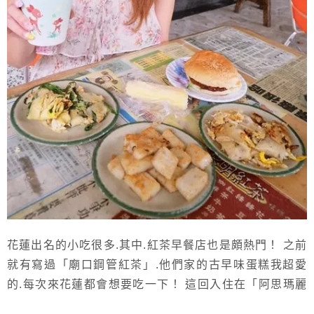
花蓮出名的小吃很多.其中.紅茶早餐店也是頗熱門！ 之前
就有寫過「廟口鋼管紅茶」.他們家的古早味蛋糕我超愛
的.每次來花蓮都會想要吃一下！ 這回入住在「阿思瑪麗
景大飯店」附近就有另一家「黎明紅茶」 雖不是24hr營