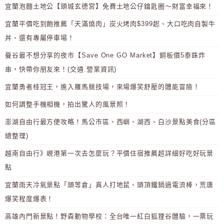
宜蘭泡麵土地公【頭城玄德宮】免費土地公仔鑰匙圈～財富幸福來！
宜蘭平價吃到飽推薦「天滿燒肉」炭火烤肉$399起、大口吃肉自製牛
丼、還有專屬停車場！
曼谷最不想分享的夜市【Save One GO Market】銅板價5泰銖炸
串，快帶你朋友來！(交通.營業資訊)
宜蘭勇者桂冠王，進入羅馬競技場，來場爆笑舒壓的體能冒險！
如何調整手機相機，拍出驚人的風景照！
澎湖自由行最方便攻略！馬公市區、西嶼、湖西、白沙景點美食(分區
總整理)
越南自由行》峴港第一次去怎麼玩？平價住宿推薦超詳細好吃好玩景
點
宜蘭雨天冷氣景點「頭等倉」真人打地鼠、頭頂鐵鍋過電流棒，荒唐
爆笑程度爆表！
高雄內門新景點！野森動物學校：全台唯一紅白狐狸谷體驗，一票玩