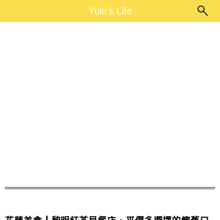
Main Menu
Yuki's Life
Yuki's Life
黎明紅茶