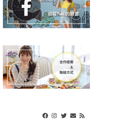
Facebook
Instgram
Twitter
Email
RSS