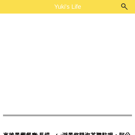
Main Menu
Yuki's Life
Yuki's Life
高雄燕巢景點