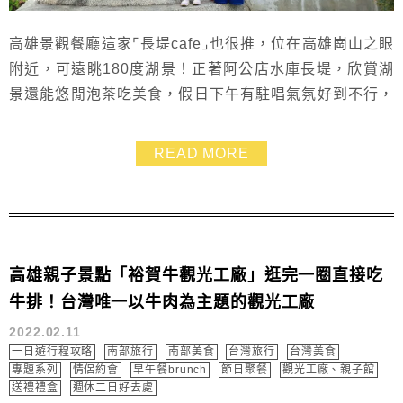
高雄景觀餐廳這家⌜長堤cafe⌟也很推，位在高雄崗山之眼
附近，可遠眺180度湖景！正著阿公店水庫長堤，欣賞湖
景還能悠閒泡茶吃美食，假日下午有駐唱氣氛好到不行，
看到很多人還大推能帶外食，真是超佛心的店，適合帶長
輩跟小孩前往，高雄長堤cafe～阿公店水庫人氣咖啡館改
READ MORE
天來坐坐～
高雄親子景點「裕賀牛觀光工廠」逛完一圈直接吃
牛排！台灣唯一以牛肉為主題的觀光工廠
2022.02.11
一日遊行程攻略
南部旅行
南部美食
台灣旅行
台灣美食
專題系列
情侶約會
早午餐brunch
節日聚餐
觀光工廠、親子館
送禮禮盒
週休二日好去處