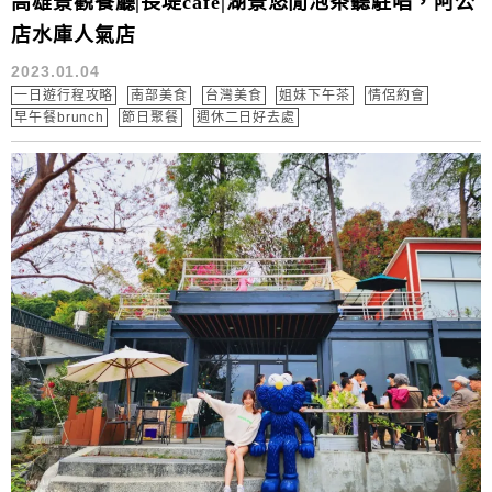
高雄景觀餐廳|長堤cafe|湖景悠閒泡茶聽駐唱，阿公
店水庫人氣店
2023.01.04
一日遊行程攻略
南部美食
台灣美食
姐妹下午茶
情侶約會
早午餐brunch
節日聚餐
週休二日好去處