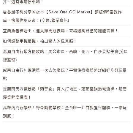
丼、還有專屬停車場！
曼谷最不想分享的夜市【Save One GO Market】銅板價5泰銖炸
串，快帶你朋友來！(交通.營業資訊)
宜蘭勇者桂冠王，進入羅馬競技場，來場爆笑舒壓的體能冒險！
如何調整手機相機，拍出驚人的風景照！
澎湖自由行最方便攻略！馬公市區、西嶼、湖西、白沙景點美食(分區
總整理)
越南自由行》峴港第一次去怎麼玩？平價住宿推薦超詳細好吃好玩景
點
宜蘭雨天冷氣景點「頭等倉」真人打地鼠、頭頂鐵鍋過電流棒，荒唐
爆笑程度爆表！
高雄內門新景點！野森動物學校：全台唯一紅白狐狸谷體驗，一票玩
到底！