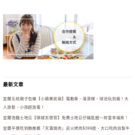
最新文章
宜蘭五結親子包棟【小蘋果民宿】電動車、溜滑梯、球池玩到瘋！大
人放鬆、小孩超放電！
宜蘭泡麵土地公【頭城玄德宮】免費土地公仔鑰匙圈～財富幸福來！
宜蘭平價吃到飽推薦「天滿燒肉」炭火烤肉$399起、大口吃肉自製牛