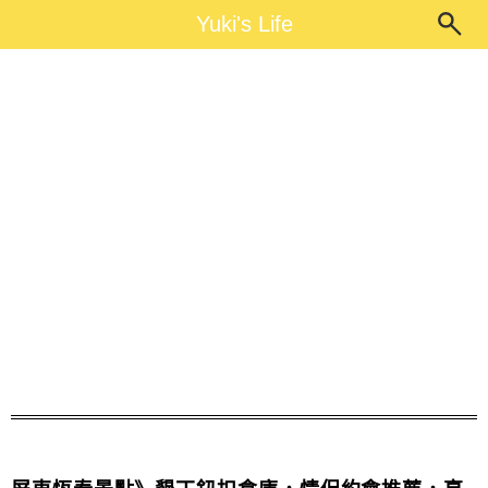
Main Menu
Yuki's Life
Yuki's Life
鈕扣倉庫 時間