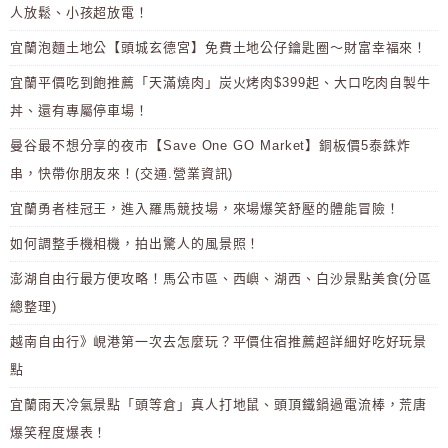
人放鬆、小孩超放電！
宜蘭泡麵土地公【頭城玄德宮】免費土地公仔鑰匙圈～財富幸福來！
宜蘭平價吃到飽推薦「天滿燒肉」炭火烤肉$399起、大口吃肉自製牛
丼、還有專屬停車場！
曼谷最不想分享的夜市【Save One GO Market】銅板價5泰銖炸
串，快帶你朋友來！(交通.營業資訊)
宜蘭勇者桂冠王，進入羅馬競技場，來場爆笑舒壓的體能冒險！
如何調整手機相機，拍出驚人的風景照！
澎湖自由行最方便攻略！馬公市區、西嶼、湖西、白沙景點美食(分區
總整理)
越南自由行》峴港第一次去怎麼玩？平價住宿推薦超詳細好吃好玩景
點
宜蘭雨天冷氣景點「頭等倉」真人打地鼠、頭頂鐵鍋過電流棒，荒唐
爆笑程度爆表！