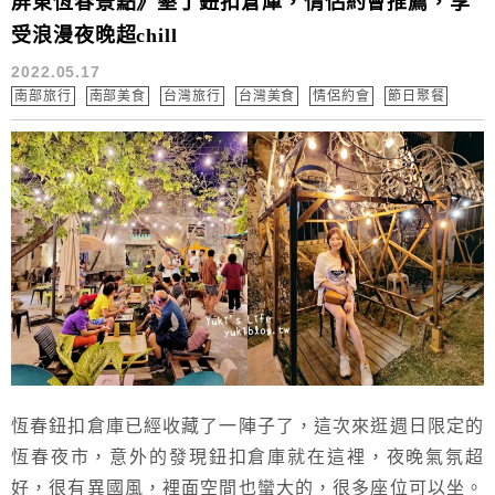
屏東恆春景點》墾丁鈕扣倉庫，情侶約會推薦，享
受浪漫夜晚超chill
2022.05.17
南部旅行
南部美食
台灣旅行
台灣美食
情侶約會
節日聚餐
恆春鈕扣倉庫已經收藏了一陣子了，這次來逛週日限定的
恆春夜市，意外的發現鈕扣倉庫就在這裡，夜晚氣氛超
好，很有異國風，裡面空間也蠻大的，很多座位可以坐。