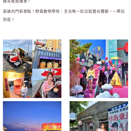
爆笑程度爆表！
高雄內門新景點！野森動物學校：全台唯一紅白狐狸谷體驗，一票玩
到底！