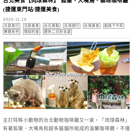
台北美食【肉球森林】 狐獴、大嘴鳥、貓咪咖啡廳
(捷運東門站/捷運美食)
2020.11.18
北部旅行
北部美食
台北景點
台灣旅行
台灣美食
姐妹下午茶
專題系列
情侶約會
週休二日好去處
主打特殊小動物的台北動物咖啡廳又一家，「肉球森林」
有著狐獴、大嘴鳥和超多貓貓所組成的溫馨咖啡廳。不僅