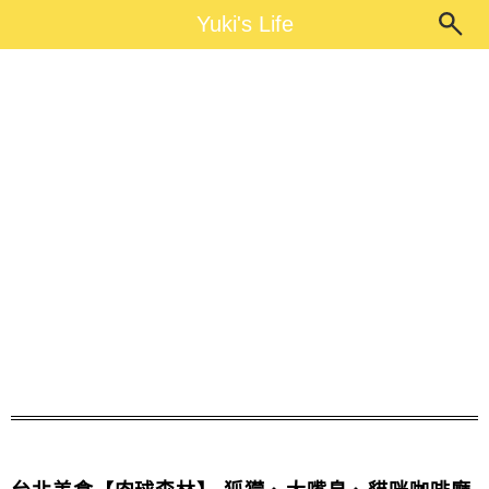
Main Menu
Yuki's Life
Yuki's Life
肉球森林預約