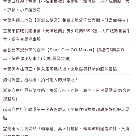
宜蘭五結親子包棟【小蘋果民宿】電動車、溜滑梯、球池玩到瘋！大
人放鬆、小孩超放電！
宜蘭泡麵土地公【頭城玄德宮】免費土地公仔鑰匙圈～財富幸福來！
宜蘭平價吃到飽推薦「天滿燒肉」炭火烤肉$399起、大口吃肉自製牛
丼、還有專屬停車場！
曼谷最不想分享的夜市【Save One GO Market】銅板價5泰銖炸
串，快帶你朋友來！(交通.營業資訊)
宜蘭勇者桂冠王，進入羅馬競技場，來場爆笑舒壓的體能冒險！
如何調整手機相機，拍出驚人的風景照！
澎湖自由行最方便攻略！馬公市區、西嶼、湖西、白沙景點美食(分區
總整理)
越南自由行》峴港第一次去怎麼玩？平價住宿推薦超詳細好吃好玩景
點
宜蘭雨天冷氣景點「頭等倉」真人打地鼠、頭頂鐵鍋過電流棒，荒唐