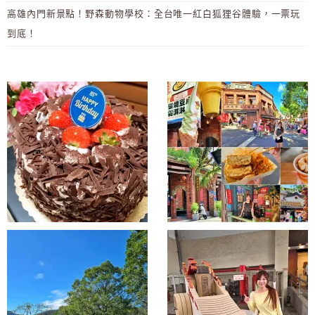
高雄內門新景點！野森動物學校：全台唯一紅白狐狸谷體驗，一票玩
到底！