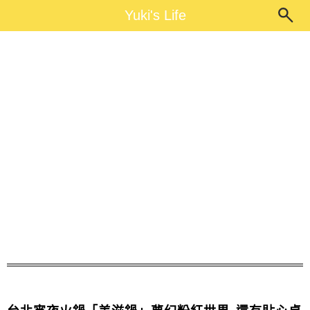
Main Menu
Yuki's Life
Yuki's Life
美滋鍋優惠