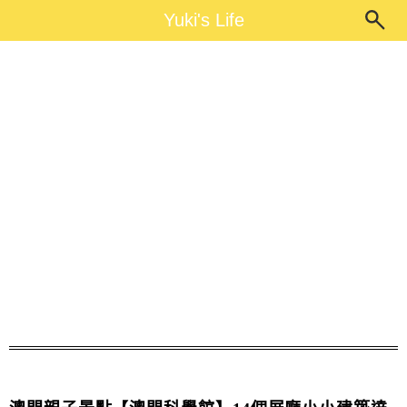
Main Menu
Yuki's Life
Yuki's Life
澳門景點