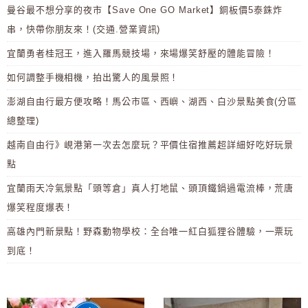
曼谷最不想分享的夜市【Save One GO Market】銅板價5泰銖炸
串，快帶你朋友來！(交通.營業資訊)
宜蘭勇者桂冠王，進入羅馬競技場，來場爆笑舒壓的體能冒險！
如何調整手機相機，拍出驚人的風景照！
澎湖自由行最方便攻略！馬公市區、西嶼、湖西、白沙景點美食(分區
總整理)
越南自由行》峴港第一次去怎麼玩？平價住宿推薦超詳細好吃好玩景
點
宜蘭雨天冷氣景點「頭等倉」真人打地鼠、頭頂鐵鍋過電流棒，荒唐
爆笑程度爆表！
高雄內門新景點！野森動物學校：全台唯一紅白狐狸谷體驗，一票玩
到底！