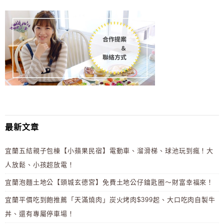
最新文章
宜蘭五結親子包棟【小蘋果民宿】電動車、溜滑梯、球池玩到瘋！大
人放鬆、小孩超放電！
宜蘭泡麵土地公【頭城玄德宮】免費土地公仔鑰匙圈～財富幸福來！
宜蘭平價吃到飽推薦「天滿燒肉」炭火烤肉$399起、大口吃肉自製牛
丼、還有專屬停車場！