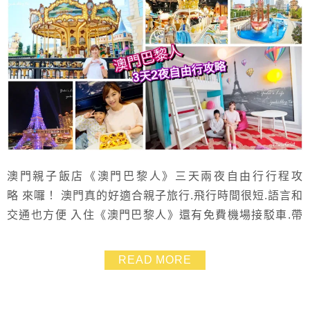
澳門親子飯店《澳門巴黎人》三天兩夜自由行行程攻
略 來囉！ 澳門真的好適合親子旅行.飛行時間很短.語言和
交通也方便 入住《澳門巴黎人》還有免費機場接駁車.帶
小孩及長輩來玩最棒了 不怕大包小包行李一大堆.輕鬆優
雅的就能玩得很盡興❤ 這篇整理出我們這次入住《澳門巴
READ MORE
黎人》的行程~ [點我看房型房價] 包含飯店親子房型、親
子設施、美食、看秀、好玩推薦等 只要入住《澳門巴黎