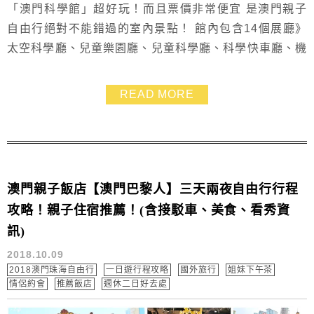
「澳門科學館」超好玩！而且票價非常便宜 是澳門親子
自由行絕對不能錯過的室內景點！ 館內包含14個展廳》
太空科學廳、兒童樂園廳、兒童科學廳、科學快車廳、機
械人廳、 聲學廳、物理力學廳、DNA廳、環保廳、運動
健康廳、運動競技廳、電學及電磁學廳 其中~最受歡迎的
READ MORE
就是「兒童樂園廳」 小朋友可以變身成為小小建築達人.
穿著黃色背心和安全帽在模擬工地裡遊戲 還有「科學館
兒童世界」也超讚~以熱帶雨林為主題.提供小...
澳門親子飯店【澳門巴黎人】三天兩夜自由行行程
攻略！親子住宿推薦！(含接駁車、美食、看秀資
訊)
2018.10.09
2018澳門珠海自由行
一日遊行程攻略
國外旅行
姐妹下午茶
情侶約會
推薦飯店
週休二日好去處