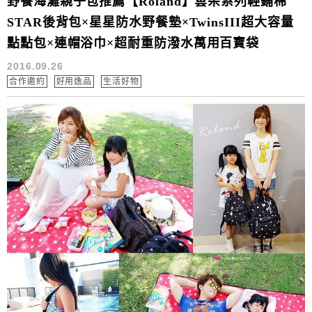
野餐海灘親子包推薦【Roland】雲朵系列輕鋪棉
STAR後背包×星星防水野餐墊×TwinsIII超大容量
點點包×連帽浴巾×超耐重防潑水萬用百寶袋
2016.09.26
合作邀約
好用逸品
生活好物