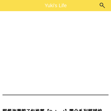
Main Menu
Yuki's Life
Yuki's Life
母女包推薦