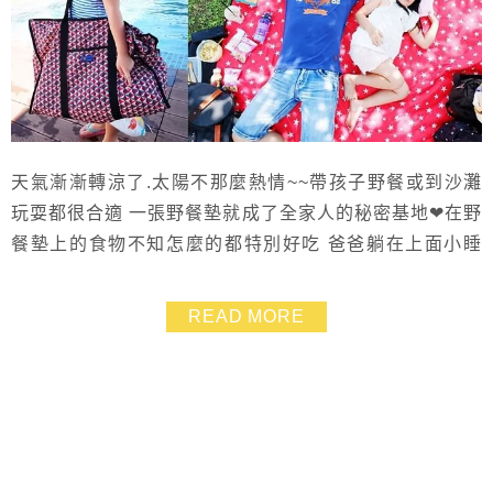
天氣漸漸轉涼了.太陽不那麼熱情~~帶孩子野餐或到沙灘
玩耍都很合適 一張野餐墊就成了全家人的秘密基地❤在野
餐墊上的食物不知怎麼的都特別好吃 爸爸躺在上面小睡
片刻也很幸福❤ 只要是到戶外玩耍或旅行.我們都習慣一
人背一個後背包 讓小孩自己學習獨立準備自己所需要的
READ MORE
東西.也是成長的一步 除了背包、野餐墊之外.浴巾和萬用
袋也是野餐及海灘或游泳池遊玩的必備用品 這次我在
【Roland】挑了好幾款背包及萬用袋.就...