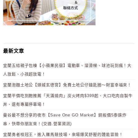
最新文章
宜蘭五結親子包棟【小蘋果民宿】電動車、溜滑梯、球池玩到瘋！大
人放鬆、小孩超放電！
宜蘭泡麵土地公【頭城玄德宮】免費土地公仔鑰匙圈～財富幸福來！
宜蘭平價吃到飽推薦「天滿燒肉」炭火烤肉$399起、大口吃肉自製牛
丼、還有專屬停車場！
曼谷最不想分享的夜市【Save One GO Market】銅板價5泰銖炸
串，快帶你朋友來！(交通.營業資訊)
宜蘭勇者桂冠王，進入羅馬競技場，來場爆笑舒壓的體能冒險！