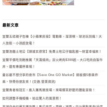
最新文章
宜蘭五結親子包棟【小蘋果民宿】電動車、溜滑梯、球池玩到瘋！大
人放鬆、小孩超放電！
宜蘭泡麵土地公【頭城玄德宮】免費土地公仔鑰匙圈～財富幸福來！
宜蘭平價吃到飽推薦「天滿燒肉」炭火烤肉$399起、大口吃肉自製牛
丼、還有專屬停車場！
曼谷最不想分享的夜市【Save One GO Market】銅板價5泰銖炸
串，快帶你朋友來！(交通.營業資訊)
宜蘭勇者桂冠王，進入羅馬競技場，來場爆笑舒壓的體能冒險！
如何調整手機相機，拍出驚人的風景照！
澎湖自由行最方便攻略！馬公市區、西嶼、湖西、白沙景點美食(分區