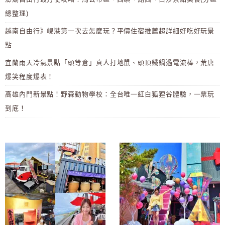
總整理)
越南自由行》峴港第一次去怎麼玩？平價住宿推薦超詳細好吃好玩景
點
宜蘭雨天冷氣景點「頭等倉」真人打地鼠、頭頂鐵鍋過電流棒，荒唐
爆笑程度爆表！
高雄內門新景點！野森動物學校：全台唯一紅白狐狸谷體驗，一票玩
到底！