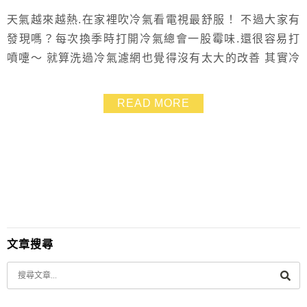
天氣越來越熱.在家裡吹冷氣看電視最舒服！ 不過大家有
發現嗎？每次換季時打開冷氣總會一股霉味.還很容易打
噴嚏～ 就算洗過冷氣濾網也覺得沒有太大的改善 其實冷
氣不是只洗濾網就好.我們看不到的地方才是最可怕！ 但
看不到地方或是機器內部怎麼清理？ 嘿嘿～這完全不用
READ MORE
煩惱啦！交給《木酢達人》冷氣機清潔服務就好！ 不論
是傳統窗型冷氣或分離式冷氣通通可以清潔 拆開冷氣那
一刻我真的驚呆了！最後我們房間的冷氣清出兩大...
文章搜尋