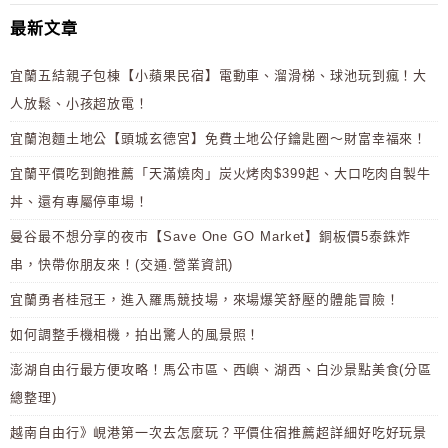
最新文章
宜蘭五結親子包棟【小蘋果民宿】電動車、溜滑梯、球池玩到瘋！大
人放鬆、小孩超放電！
宜蘭泡麵土地公【頭城玄德宮】免費土地公仔鑰匙圈～財富幸福來！
宜蘭平價吃到飽推薦「天滿燒肉」炭火烤肉$399起、大口吃肉自製牛
丼、還有專屬停車場！
曼谷最不想分享的夜市【Save One GO Market】銅板價5泰銖炸
串，快帶你朋友來！(交通.營業資訊)
宜蘭勇者桂冠王，進入羅馬競技場，來場爆笑舒壓的體能冒險！
如何調整手機相機，拍出驚人的風景照！
澎湖自由行最方便攻略！馬公市區、西嶼、湖西、白沙景點美食(分區
總整理)
越南自由行》峴港第一次去怎麼玩？平價住宿推薦超詳細好吃好玩景