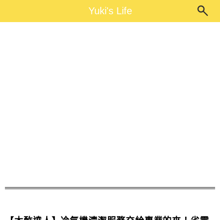
Main Menu
Yuki's Life
Yuki's Life
木酢達人