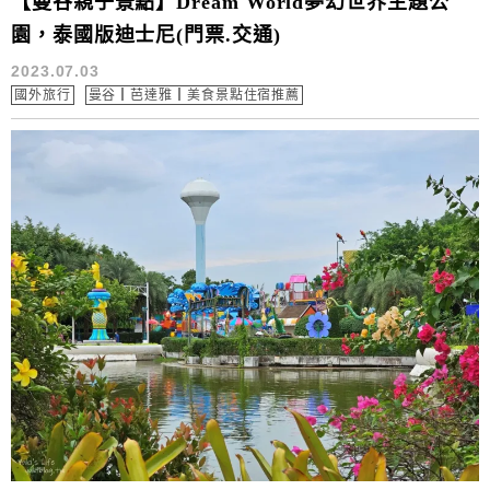
【曼谷親子景點】Dream World夢幻世界主題公
園，泰國版迪士尼(門票.交通)
2023.07.03
國外旅行
曼谷┃芭達雅┃美食景點住宿推薦