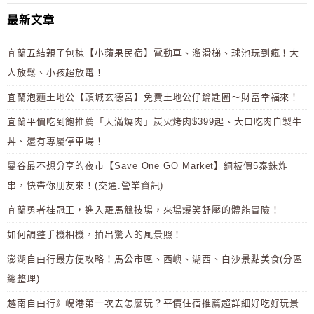
最新文章
宜蘭五結親子包棟【小蘋果民宿】電動車、溜滑梯、球池玩到瘋！大
人放鬆、小孩超放電！
宜蘭泡麵土地公【頭城玄德宮】免費土地公仔鑰匙圈～財富幸福來！
宜蘭平價吃到飽推薦「天滿燒肉」炭火烤肉$399起、大口吃肉自製牛
丼、還有專屬停車場！
曼谷最不想分享的夜市【Save One GO Market】銅板價5泰銖炸
串，快帶你朋友來！(交通.營業資訊)
宜蘭勇者桂冠王，進入羅馬競技場，來場爆笑舒壓的體能冒險！
如何調整手機相機，拍出驚人的風景照！
澎湖自由行最方便攻略！馬公市區、西嶼、湖西、白沙景點美食(分區
總整理)
越南自由行》峴港第一次去怎麼玩？平價住宿推薦超詳細好吃好玩景