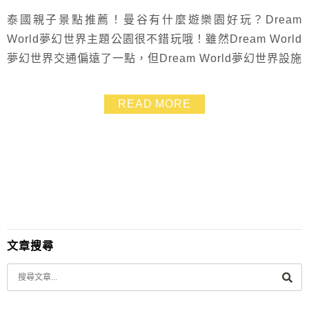
泰國親子景點推薦！曼谷有什麼遊樂園好玩？Dream
World夢幻世界主題公園很不錯玩哦！雖然Dream World
夢幻世界交通偏遠了一點，但Dream World夢幻世界設施
和場景都讓人覺得很值得來，門票也便宜～很推薦給有帶
小孩的親子曼谷自由行，來到Dream World夢幻世界會有
READ MORE
種泰國迪士尼的感覺耶！
文章搜尋