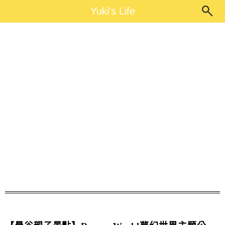
Main Menu
Yuki's Life
Yuki's Life
曼谷樂園