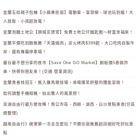
宜蘭五結親子包棟【小蘋果民宿】電動車、溜滑梯、球池玩到瘋！大
人放鬆、小孩超放電！
宜蘭泡麵土地公【頭城玄德宮】免費土地公仔鑰匙圈～財富幸福來！
宜蘭平價吃到飽推薦「天滿燒肉」炭火烤肉$399起、大口吃肉自製牛
丼、還有專屬停車場！
曼谷最不想分享的夜市【Save One GO Market】銅板價5泰銖炸
串，快帶你朋友來！(交通.營業資訊)
宜蘭勇者桂冠王，進入羅馬競技場，來場爆笑舒壓的體能冒險！
如何調整手機相機，拍出驚人的風景照！
澎湖自由行最方便攻略！馬公市區、西嶼、湖西、白沙景點美食(分區
總整理)
越南自由行》峴港第一次去怎麼玩？平價住宿推薦超詳細好吃好玩景
點