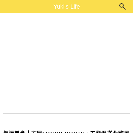
Main Menu
Yuki's Life
Yuki's Life
新潮