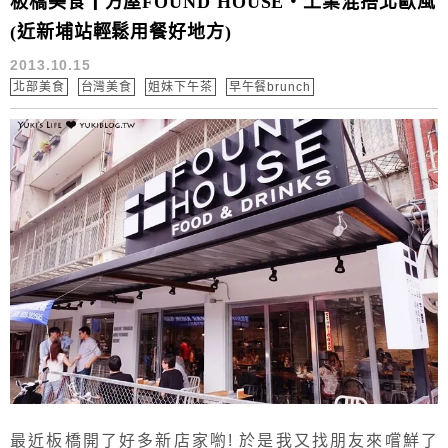
板橋美食┃方屋FOUND HOUSE‧工業混搭北歐風
(近新埔站輕鬆用餐好地方)
2013.10.15
北部美食
台灣美食
姐妹下午茶
早午餐brunch
最近板橋開了好多新店家喲! 於是我又找朋友來嚐鮮了