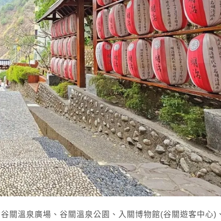
谷關溫泉廣場、谷關溫泉公園、入關博物館(谷關遊客中心)