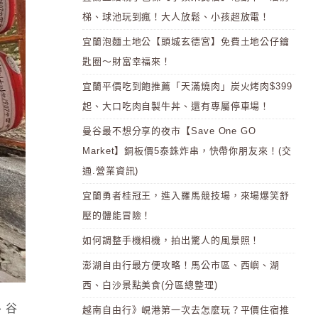
梯、球池玩到瘋！大人放鬆、小孩超放電！
宜蘭泡麵土地公【頭城玄德宮】免費土地公仔鑰
匙圈～財富幸福來！
宜蘭平價吃到飽推薦「天滿燒肉」炭火烤肉$399
起、大口吃肉自製牛丼、還有專屬停車場！
曼谷最不想分享的夜市【Save One GO
Market】銅板價5泰銖炸串，快帶你朋友來！(交
通.營業資訊)
宜蘭勇者桂冠王，進入羅馬競技場，來場爆笑舒
壓的體能冒險！
如何調整手機相機，拍出驚人的風景照！
澎湖自由行最方便攻略！馬公市區、西嶼、湖
西、白沙景點美食(分區總整理)
、谷
越南自由行》峴港第一次去怎麼玩？平價住宿推