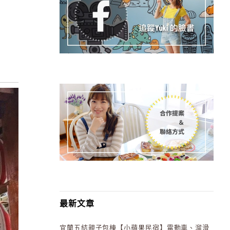
最新文章
宜蘭五結親子包棟【小蘋果民宿】電動車、溜滑