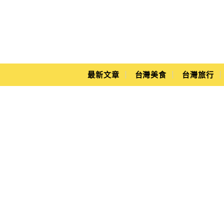
Main Menu
Yuki's Life
最新文章
台灣美食
台灣旅行
捎來吊橋