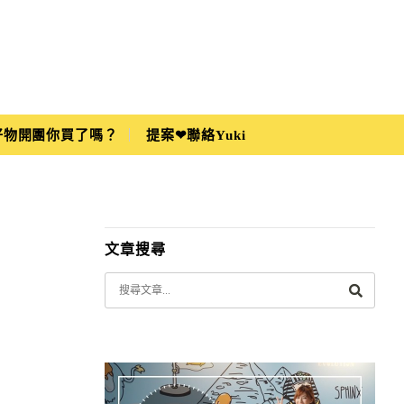
i好物開團你買了嗎？
提案❤聯絡Yuki
文章搜尋