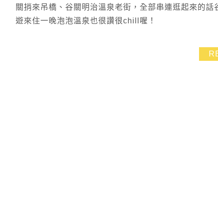
關捎來吊橋、谷關明治溫泉老街，全部串連逛起來的話
遊來住一晚泡泡溫泉也很讚很chill喔！
R