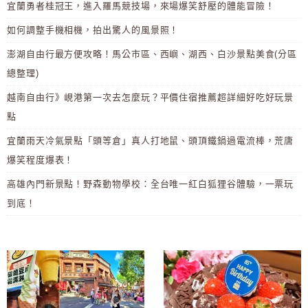
宜蘭勇者桂冠王，進入羅馬競技場，來場爆笑舒壓的體能冒險！
如何調整手機相機，拍出驚人的風景照！
澎湖自由行最方便攻略！馬公市區、西嶼、湖西、白沙景點美食(分區
總整理)
越南自由行》峴港第一次去怎麼玩？平價住宿推薦超詳細好吃好玩景
點
宜蘭雨天冷氣景點「頭等倉」真人打地鼠、頭頂鐵鍋過電流棒，荒唐
爆笑程度爆表！
高雄內門新景點！野森動物學校：全台唯一紅白狐狸谷體驗，一票玩
到底！