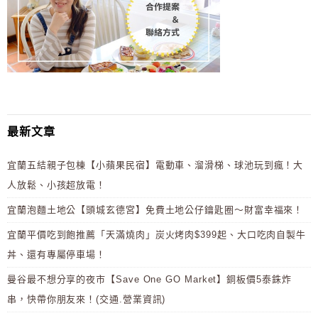
最新文章
宜蘭五結親子包棟【小蘋果民宿】電動車、溜滑梯、球池玩到瘋！大
人放鬆、小孩超放電！
宜蘭泡麵土地公【頭城玄德宮】免費土地公仔鑰匙圈～財富幸福來！
宜蘭平價吃到飽推薦「天滿燒肉」炭火烤肉$399起、大口吃肉自製牛
丼、還有專屬停車場！
曼谷最不想分享的夜市【Save One GO Market】銅板價5泰銖炸
串，快帶你朋友來！(交通.營業資訊)