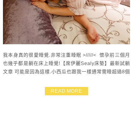
我本身真的很愛睡覺.非常注重睡眠 >/////< 懷孕前三個月
也幾乎都是躺在床上睡覺!【席伊麗Sealy床墊】最新試躺
文章 可能是因為這樣.小西瓜也跟我一樣通常需睡超過8個
小時才會睡飽有精神! 但是如果睡得久卻睡不好.那麼睡再
久也是沒用的呀~~ 睡眠品質好真的會影響一整天的心情
READ MORE
還有整個人的元氣 ^0^ 當初我們結婚時捲毛豬在挑選床
墊就非常用心也很龜毛 = =”(弄到我都要發火.......