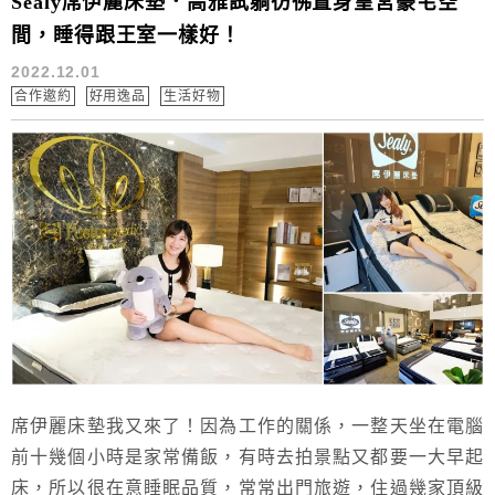
Sealy席伊麗床墊．高雅試躺彷彿置身皇宮豪宅空
間，睡得跟王室一樣好！
2022.12.01
合作邀約
好用逸品
生活好物
席伊麗床墊我又來了！因為工作的關係，一整天坐在電腦
前十幾個小時是家常備飯，有時去拍景點又都要一大早起
床，所以很在意睡眠品質，常常出門旅遊，住過幾家頂級