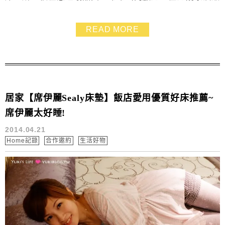
飯店都是用席伊麗床墊！睡起來就是不一樣！這也是我們
為什麼會很愛去外面住飯店的原因，因為很多飯店的床都
READ MORE
比家裡的舒服。席伊麗品牌超過140年歷史，是一個口碑
好評的老字號品牌，更是眾多頂級飯店偏好用床，包含知
名的四季酒店、澳門威尼斯人酒店、新加坡濱海灣金沙...
居家【席伊麗Sealy床墊】飯店愛用優質好床推薦~
席伊麗太好睡!
2014.04.21
Home記錄
合作邀約
生活好物