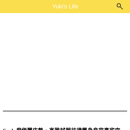
Main Menu
Yuki's Life
Yuki's Life
席伊麗