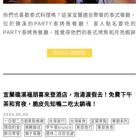
你們也喜歡泰式料理嗎？這家宜蘭適合聚餐的泰式餐廳，
位於礁溪的PARTY泰烤魚餐廳！ 家人點名要吃的
PARTY泰烤魚餐廳，我覺得他們的泰式烤魚和月亮蝦餅
都好好吃～吃的到店家滿滿的誠意和食材的鮮美 PARTY
泰還有停車場，開車過來很方便~~
READ MORE
宜蘭礁溪福朋喜來登酒店，泡湯渡假去！免費下午
茶和宵夜，脆皮先知鴨二吃太銷魂！
2024.05.09
一日遊二日遊景點推薦
台灣旅行
台灣美食
宜蘭景點
專題系列
情侶約會
推薦飯店
早午餐brunch
東部旅行
東部美食
節日聚餐
親子餐廳
週休二日好去處