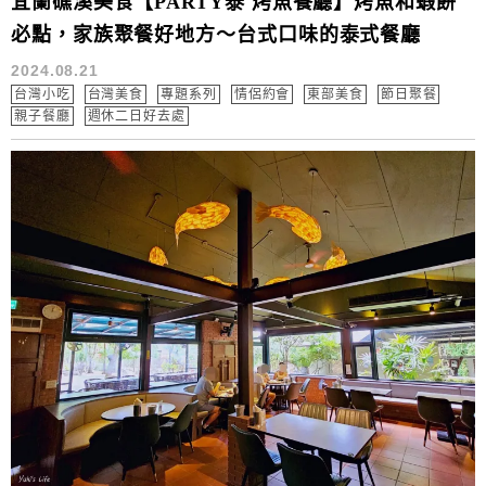
宜蘭礁溪美食【PARTY泰 烤魚餐廳】烤魚和蝦餅
必點，家族聚餐好地方～台式口味的泰式餐廳
2024.08.21
台灣小吃
台灣美食
專題系列
情侶約會
東部美食
節日聚餐
親子餐廳
週休二日好去處