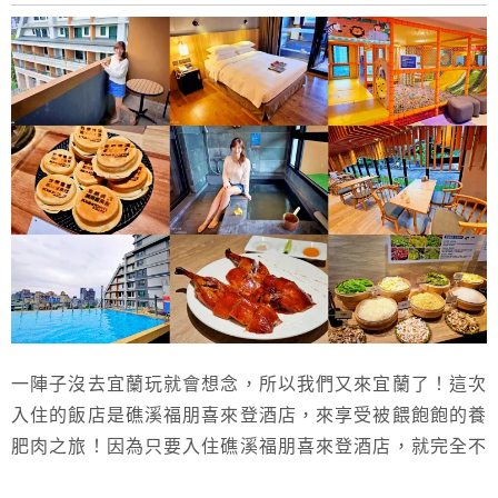
一陣子沒去宜蘭玩就會想念，所以我們又來宜蘭了！這次
入住的飯店是礁溪福朋喜來登酒店，來享受被餵飽飽的養
肥肉之旅！因為只要入住礁溪福朋喜來登酒店，就完全不
用擔心餓肚子，提供免費下午茶，睡前還有宵夜可以吃~