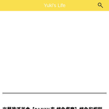
Main Menu
Yuki's Life
Yuki's Life
宜蘭礁溪美食