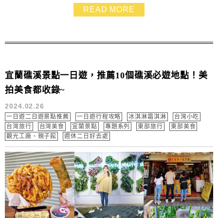
也太幸福了！我們這次還在初食軒餐廳吃他們有名的烤鴨
READ MORE
~~脆皮先知鴨二吃，那個銷魂的滋味令我難以忘懷，從來
沒吃過那麼嫩的烤鴨～整體來說礁溪福朋喜來登酒店的住
宿品質真的是一級棒，是讓我之後來礁溪會想再光臨的...
宜蘭礁溪景點一日遊，推薦10個礁溪必遊地點！美
拍美食都收錄~
2024.02.26
一日遊二日遊景點推薦
一日遊行程攻略
冰淇淋霜淇淋
台灣小吃
台灣旅行
台灣美食
宜蘭景點
專題系列
東部旅行
東部美食
觀光工廠、親子館
週休二日好去處