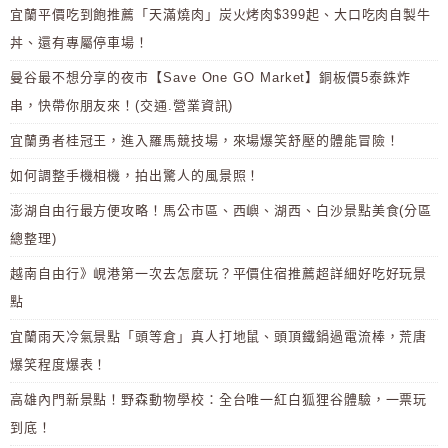
宜蘭平價吃到飽推薦「天滿燒肉」炭火烤肉$399起、大口吃肉自製牛
丼、還有專屬停車場！
曼谷最不想分享的夜市【Save One GO Market】銅板價5泰銖炸
串，快帶你朋友來！(交通.營業資訊)
宜蘭勇者桂冠王，進入羅馬競技場，來場爆笑舒壓的體能冒險！
如何調整手機相機，拍出驚人的風景照！
澎湖自由行最方便攻略！馬公市區、西嶼、湖西、白沙景點美食(分區
總整理)
越南自由行》峴港第一次去怎麼玩？平價住宿推薦超詳細好吃好玩景
點
宜蘭雨天冷氣景點「頭等倉」真人打地鼠、頭頂鐵鍋過電流棒，荒唐
爆笑程度爆表！
高雄內門新景點！野森動物學校：全台唯一紅白狐狸谷體驗，一票玩
到底！