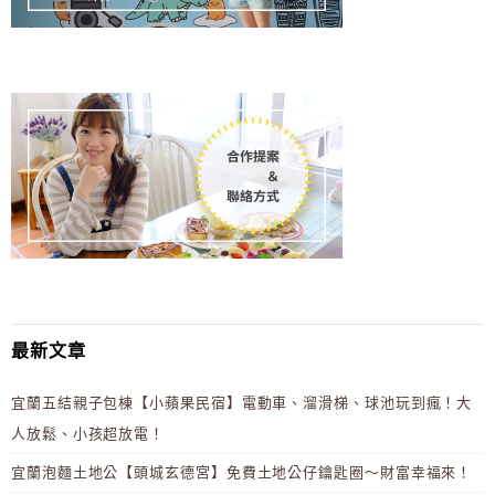
最新文章
宜蘭五結親子包棟【小蘋果民宿】電動車、溜滑梯、球池玩到瘋！大
人放鬆、小孩超放電！
宜蘭泡麵土地公【頭城玄德宮】免費土地公仔鑰匙圈～財富幸福來！