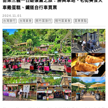
苗栗三義一日遊懷舊之旅：勝興車站、老街美食火
車雞蛋糕、鐵道自行車買票
2024.11.01
台灣旅行
台灣美食
桃竹苗旅行
桃竹苗美食
苗栗景點