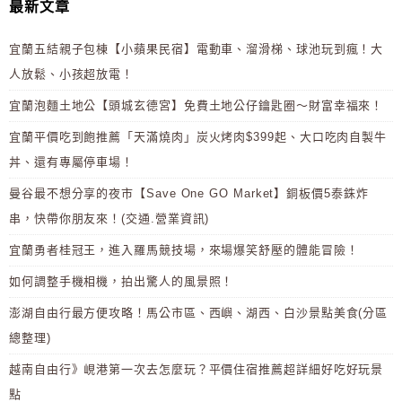
最新文章
宜蘭五結親子包棟【小蘋果民宿】電動車、溜滑梯、球池玩到瘋！大
人放鬆、小孩超放電！
宜蘭泡麵土地公【頭城玄德宮】免費土地公仔鑰匙圈～財富幸福來！
宜蘭平價吃到飽推薦「天滿燒肉」炭火烤肉$399起、大口吃肉自製牛
丼、還有專屬停車場！
曼谷最不想分享的夜市【Save One GO Market】銅板價5泰銖炸
串，快帶你朋友來！(交通.營業資訊)
宜蘭勇者桂冠王，進入羅馬競技場，來場爆笑舒壓的體能冒險！
如何調整手機相機，拍出驚人的風景照！
澎湖自由行最方便攻略！馬公市區、西嶼、湖西、白沙景點美食(分區
總整理)
越南自由行》峴港第一次去怎麼玩？平價住宿推薦超詳細好吃好玩景
點