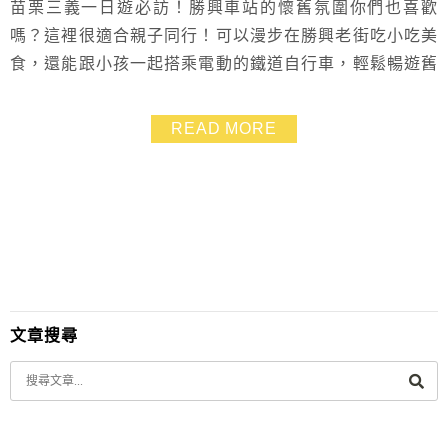
苗栗三義一日遊必訪！勝興車站的懷舊氛圍你們也喜歡
嗎？這裡很適合親子同行！可以漫步在勝興老街吃小吃美
食，還能跟小孩一起搭乘電動的鐵道自行車，輕鬆暢遊舊
山線，欣賞沿途的美麗風光！更別錯過勝興車站旁的火車
雞蛋糕！外型超可愛，小朋友會很驚喜～而且也超適合拍
READ MORE
照打卡！火車雞蛋糕跟懷舊車站主題十分契合，馬上收藏
為勝興車站老街必吃美食之一啦！好吃又有不同口味可以
選哦！這趟苗栗之旅不但可以滿足味蕾，還能親子出遊大
放...
文章搜尋