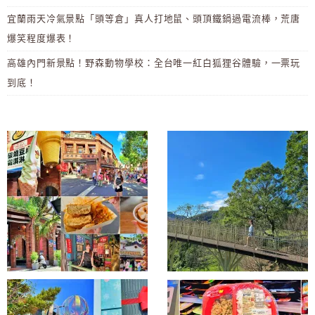
宜蘭雨天冷氣景點「頭等倉」真人打地鼠、頭頂鐵鍋過電流棒，荒唐
爆笑程度爆表！
高雄內門新景點！野森動物學校：全台唯一紅白狐狸谷體驗，一票玩
到底！