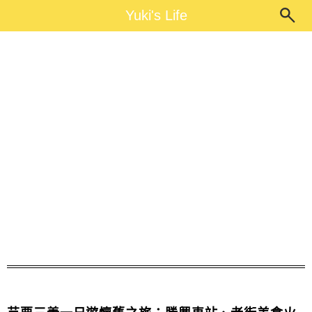
Main Menu
Yuki's Life
Yuki's Life
勝興車站