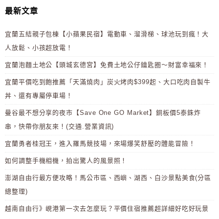
最新文章
宜蘭五結親子包棟【小蘋果民宿】電動車、溜滑梯、球池玩到瘋！大
人放鬆、小孩超放電！
宜蘭泡麵土地公【頭城玄德宮】免費土地公仔鑰匙圈～財富幸福來！
宜蘭平價吃到飽推薦「天滿燒肉」炭火烤肉$399起、大口吃肉自製牛
丼、還有專屬停車場！
曼谷最不想分享的夜市【Save One GO Market】銅板價5泰銖炸
串，快帶你朋友來！(交通.營業資訊)
宜蘭勇者桂冠王，進入羅馬競技場，來場爆笑舒壓的體能冒險！
如何調整手機相機，拍出驚人的風景照！
澎湖自由行最方便攻略！馬公市區、西嶼、湖西、白沙景點美食(分區
總整理)
越南自由行》峴港第一次去怎麼玩？平價住宿推薦超詳細好吃好玩景