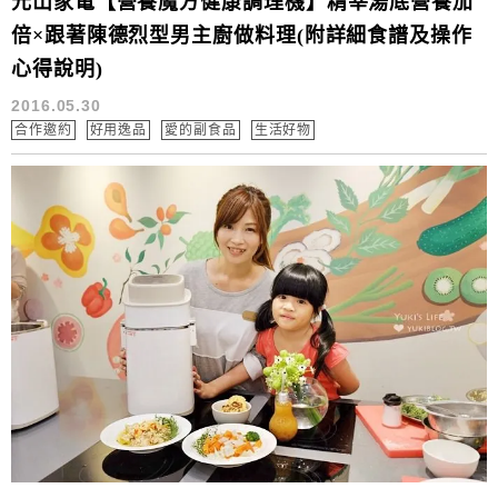
元山家電【營養魔方健康調理機】精莘湯底營養加
倍×跟著陳德烈型男主廚做料理(附詳細食譜及操作
心得說明)
2016.05.30
合作邀約
好用逸品
愛的副食品
生活好物