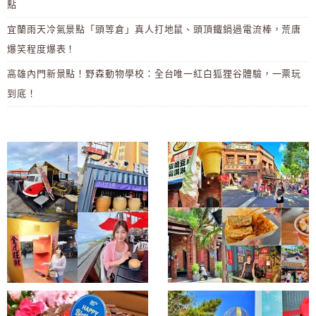
點
宜蘭雨天冷氣景點「頭等倉」真人打地鼠、頭頂鐵鍋過電流棒，荒唐
爆笑程度爆表！
高雄內門新景點！野森動物學校：全台唯一紅白狐狸谷體驗，一票玩
到底！