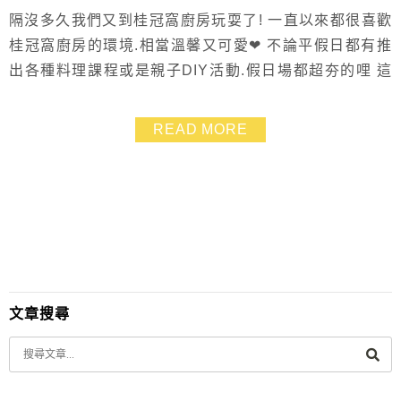
隔沒多久我們又到桂冠窩廚房玩耍了! 一直以來都很喜歡
桂冠窩廚房的環境.相當溫馨又可愛❤ 不論平假日都有推
出各種料理課程或是親子DIY活動.假日場都超夯的哩 這
回來我們是要跟著型男主廚陳德烈的腳步以【元山家電-
營養魔方健康調理機】做出三道營養料理 之前就有研究
READ MORE
過元山家電的營養魔方.知道它是一台很厲害很厲害可以
萃取出骨頭中養份的機器 我想很多有寶寶的媽咪們光是
聽到這點就很感興趣了吧!!! ((我完全懂...
文章搜尋