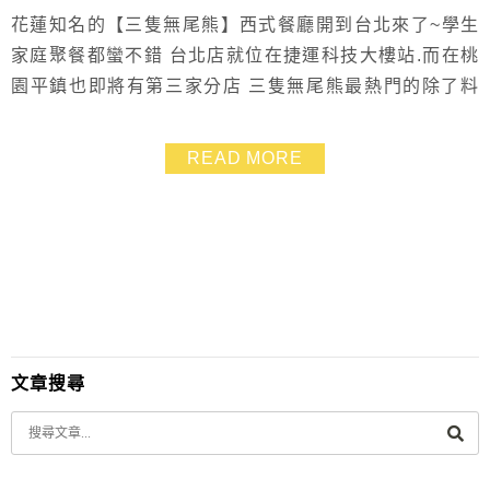
花蓮知名的【三隻無尾熊】西式餐廳開到台北來了~學生
家庭聚餐都蠻不錯 台北店就位在捷運科技大樓站.而在桃
園平鎮也即將有第三家分店 三隻無尾熊最熱門的除了料
多牽絲的熱壓三明治之外.還有現烤pizza.口味非常多樣
小西瓜跟我還很喜歡首圖上面左上角的義式酥炸燉飯球
READ MORE
口味跟口感非常獨特多層次❤ ((提外話»» 點了那麼多樣.
上菜速度卻是飛快...真是嚇屬我們了 XD))
文章搜尋