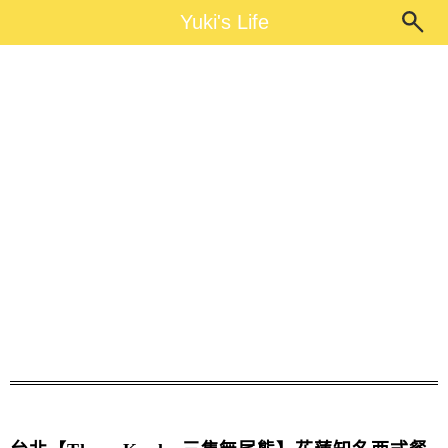
Main Menu
Yuki's Life
Yuki's Life
三隻無尾熊