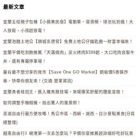
最新文章
宜蘭五結親子包棟【小蘋果民宿】電動車、溜滑梯、球池玩到瘋！大
人放鬆、小孩超放電！
宜蘭泡麵土地公【頭城玄德宮】免費土地公仔鑰匙圈～財富幸福來！
宜蘭平價吃到飽推薦「天滿燒肉」炭火烤肉$399起、大口吃肉自製牛
丼、還有專屬停車場！
曼谷最不想分享的夜市【Save One GO Market】銅板價5泰銖炸
串，快帶你朋友來！(交通.營業資訊)
宜蘭勇者桂冠王，進入羅馬競技場，來場爆笑舒壓的體能冒險！
如何調整手機相機，拍出驚人的風景照！
澎湖自由行最方便攻略！馬公市區、西嶼、湖西、白沙景點美食(分區
總整理)
越南自由行》峴港第一次去怎麼玩？平價住宿推薦超詳細好吃好玩景