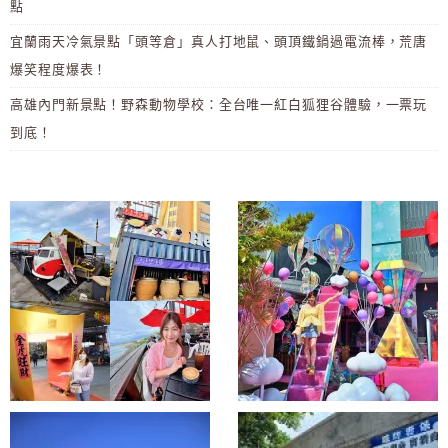
點
宜蘭雨天冷氣景點「頭等倉」真人打地鼠、頭頂鐵鍋過電流棒，荒唐
爆笑程度爆表！
高雄內門新景點！野森動物學校：全台唯一紅白狐狸谷體驗，一票玩
到底！