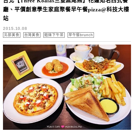
台北【Three Koalas三隻無尾熊】花蓮知名西式餐
廳、平價創意學生家庭聚餐早午餐pizza@科技大樓
站
2015.10.08
北部美食
台灣美食
姐妹下午茶
早午餐brunch