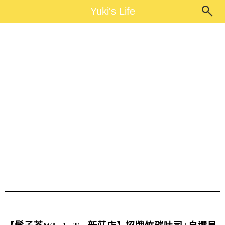
Main Menu
Yuki's Life
Yuki's Life
Who’s Tea