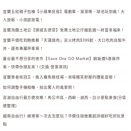
宜蘭五結親子包棟【小蘋果民宿】電動車、溜滑梯、球池玩到瘋！大
人放鬆、小孩超放電！
宜蘭泡麵土地公【頭城玄德宮】免費土地公仔鑰匙圈～財富幸福來！
宜蘭平價吃到飽推薦「天滿燒肉」炭火烤肉$399起、大口吃肉自製牛
丼、還有專屬停車場！
曼谷最不想分享的夜市【Save One GO Market】銅板價5泰銖炸
串，快帶你朋友來！(交通.營業資訊)
宜蘭勇者桂冠王，進入羅馬競技場，來場爆笑舒壓的體能冒險！
如何調整手機相機，拍出驚人的風景照！
澎湖自由行最方便攻略！馬公市區、西嶼、湖西、白沙景點美食(分區
總整理)
越南自由行》峴港第一次去怎麼玩？平價住宿推薦超詳細好吃好玩景
點