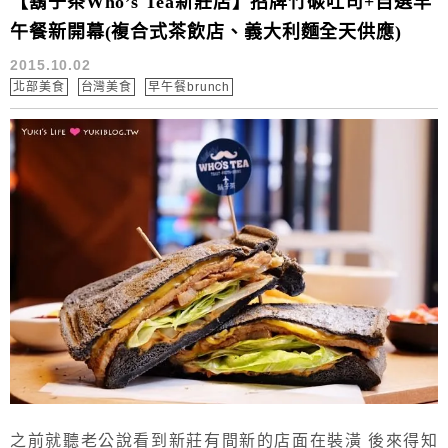
【鬍子茶Who’s Tea新莊店】招牌竹碳吐司+自選早
午餐新開幕(複合式茶飲店、義大利麵全天供應)
2015.10.02
北部美食
台灣美食
早午餐brunch
之前就聽老公說看到新莊有間新的店面在裝潢 後來得知