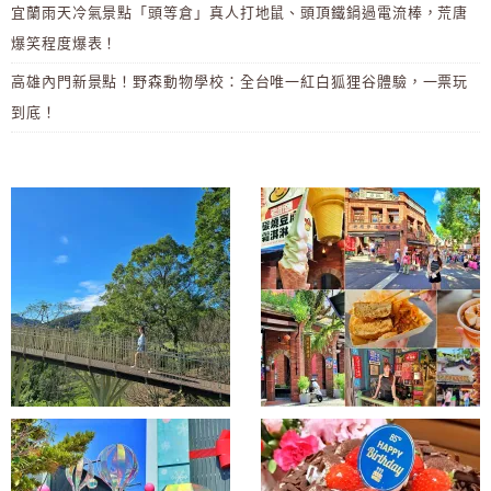
宜蘭雨天冷氣景點「頭等倉」真人打地鼠、頭頂鐵鍋過電流棒，荒唐
爆笑程度爆表！
高雄內門新景點！野森動物學校：全台唯一紅白狐狸谷體驗，一票玩
到底！