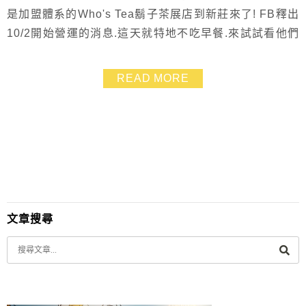
是加盟體系的Who's Tea鬍子茶展店到新莊來了! FB釋出
10/2開始營運的消息.這天就特地不吃早餐.來試試看他們
的竹碳吐司! 鬍子茶有好幾家店了.新莊這家我覺得裝潢的
還不錯 早上來比較沒人.感覺會比較好喲!
READ MORE
文章搜尋