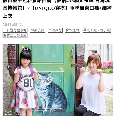
假日親子無料景點推薦【板橋435藝文特區/台灣玩
具博物館】×【UNIQLO穿搭】垂墜風束口褲+細褶
上衣
2016.05.11
一日遊行程攻略
北部旅行
台灣旅行
合作邀約
觀光工廠、親子館
週休二日好去處