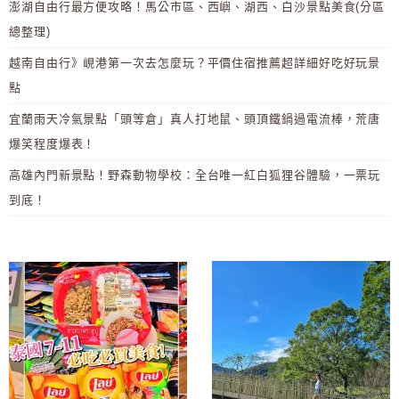
澎湖自由行最方便攻略！馬公市區、西嶼、湖西、白沙景點美食(分區
總整理)
越南自由行》峴港第一次去怎麼玩？平價住宿推薦超詳細好吃好玩景
點
宜蘭雨天冷氣景點「頭等倉」真人打地鼠、頭頂鐵鍋過電流棒，荒唐
爆笑程度爆表！
高雄內門新景點！野森動物學校：全台唯一紅白狐狸谷體驗，一票玩
到底！