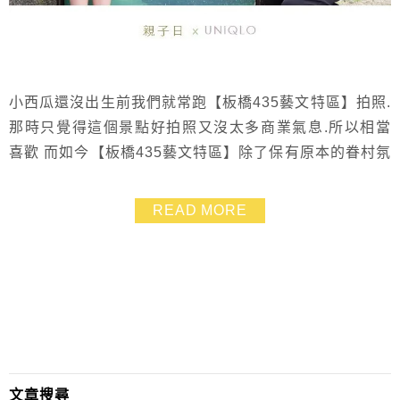
小西瓜還沒出生前我們就常跑【板橋435藝文特區】拍照.
那時只覺得這個景點好拍照又沒太多商業氣息.所以相當
喜歡 而如今【板橋435藝文特區】除了保有原本的眷村氛
圍之外.還加了許多親子元素 適合來這裡野餐、蹓小孩溜
滑梯、在馬路上畫畫、吹泡泡、玩沙坑…等等 另有假日
READ MORE
電影及藝文展覽.活動非常多元!!! 讓小朋友最最最喜歡的
就屬【板橋435藝文特區】裡的【玩具博物館】眾多童玩
不限時隨你玩!!(這個就要門票5...
文章搜尋