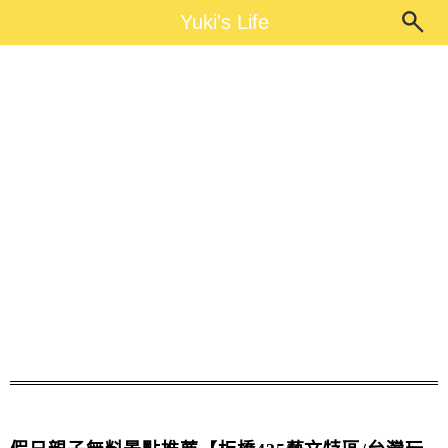
Main Menu
Yuki's Life
Yuki's Life
UNIQLO穿搭