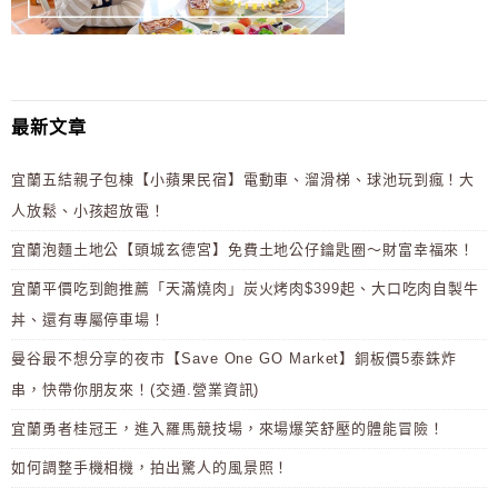
最新文章
宜蘭五結親子包棟【小蘋果民宿】電動車、溜滑梯、球池玩到瘋！大
人放鬆、小孩超放電！
宜蘭泡麵土地公【頭城玄德宮】免費土地公仔鑰匙圈～財富幸福來！
宜蘭平價吃到飽推薦「天滿燒肉」炭火烤肉$399起、大口吃肉自製牛
丼、還有專屬停車場！
曼谷最不想分享的夜市【Save One GO Market】銅板價5泰銖炸
串，快帶你朋友來！(交通.營業資訊)
宜蘭勇者桂冠王，進入羅馬競技場，來場爆笑舒壓的體能冒險！
如何調整手機相機，拍出驚人的風景照！