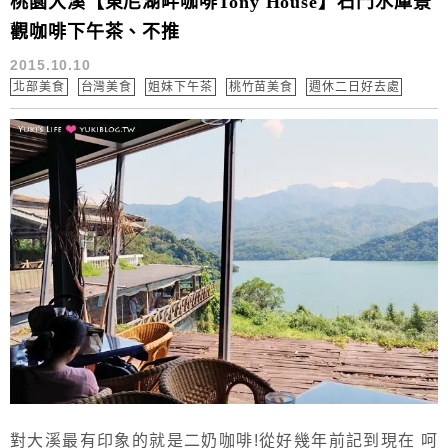
桃園大溪【東尼湖畔咖啡Tony House】石門水庫景
觀咖啡下午茶、不推
2015.10.10
北部美食
台灣美食
姐妹下午茶
桃竹苗美食
週休二日好去處
對大溪最有印象的就是二奶咖啡!從好幾年前記到現在 呵