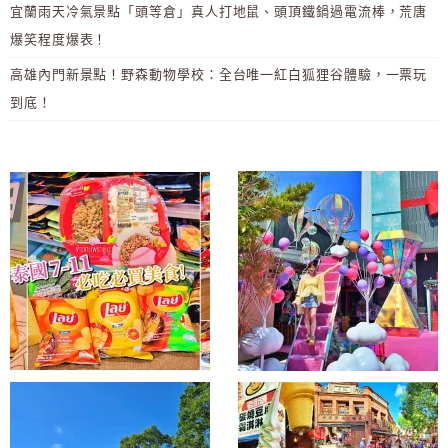
宜蘭雨天冷氣景點「頭等倉」真人打地鼠、頭頂鐵鍋過電流棒，荒唐
爆笑程度爆表！
高雄內門新景點！野森動物學校：全台唯一紅白狐狸谷體驗，一票玩
到底！