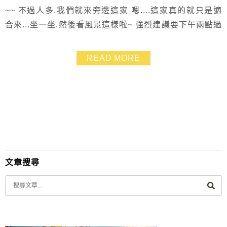
~~ 不過人多.我們就來旁邊這家 嗯....這家真的就只是適
合來...坐一坐.然後看風景這樣啦~ 強烈建議要下午兩點過
後再來.點下午茶套餐才會划算 有超大杯飲料加上蛋糕或
是鬆餅拼盤
READ MORE
文章搜尋