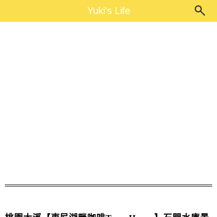
Main Menu
Yuki's Life
Yuki's Life
Tony House