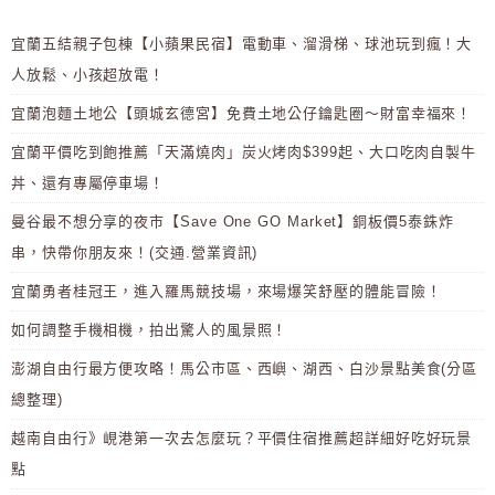
宜蘭五結親子包棟【小蘋果民宿】電動車、溜滑梯、球池玩到瘋！大
人放鬆、小孩超放電！
宜蘭泡麵土地公【頭城玄德宮】免費土地公仔鑰匙圈～財富幸福來！
宜蘭平價吃到飽推薦「天滿燒肉」炭火烤肉$399起、大口吃肉自製牛
丼、還有專屬停車場！
曼谷最不想分享的夜市【Save One GO Market】銅板價5泰銖炸
串，快帶你朋友來！(交通.營業資訊)
宜蘭勇者桂冠王，進入羅馬競技場，來場爆笑舒壓的體能冒險！
如何調整手機相機，拍出驚人的風景照！
澎湖自由行最方便攻略！馬公市區、西嶼、湖西、白沙景點美食(分區
總整理)
越南自由行》峴港第一次去怎麼玩？平價住宿推薦超詳細好吃好玩景
點