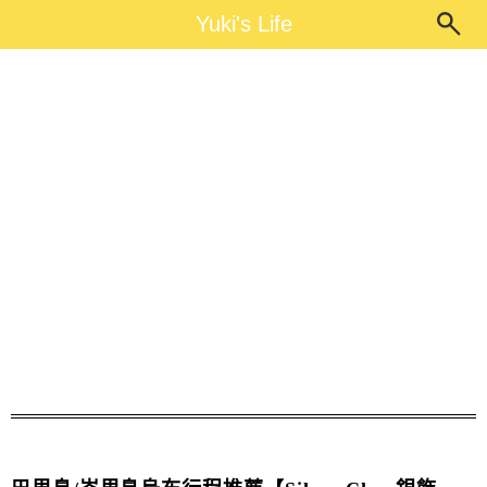
Main Menu
Yuki's Life
Yuki's Life
Silver Class