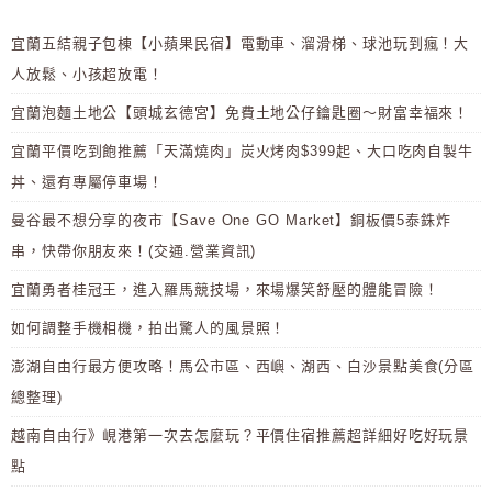
宜蘭五結親子包棟【小蘋果民宿】電動車、溜滑梯、球池玩到瘋！大
人放鬆、小孩超放電！
宜蘭泡麵土地公【頭城玄德宮】免費土地公仔鑰匙圈～財富幸福來！
宜蘭平價吃到飽推薦「天滿燒肉」炭火烤肉$399起、大口吃肉自製牛
丼、還有專屬停車場！
曼谷最不想分享的夜市【Save One GO Market】銅板價5泰銖炸
串，快帶你朋友來！(交通.營業資訊)
宜蘭勇者桂冠王，進入羅馬競技場，來場爆笑舒壓的體能冒險！
如何調整手機相機，拍出驚人的風景照！
澎湖自由行最方便攻略！馬公市區、西嶼、湖西、白沙景點美食(分區
總整理)
越南自由行》峴港第一次去怎麼玩？平價住宿推薦超詳細好吃好玩景
點