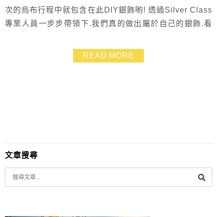
次的烏布行程中就包含在此DIY銀飾喲! 透過Silver Class
專業人員一步步帶領下.我們真的做出屬於自己的銀飾.看
到成品時感動萬分還有些不敢相信 這次的深度人文之旅.
又對峇里島有了很不一樣的感受!
READ MORE
文章搜尋