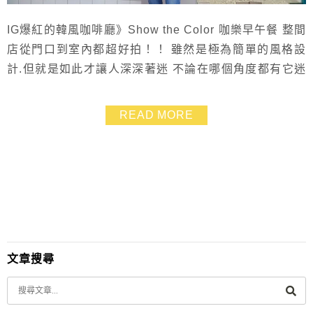
IG爆紅的韓風咖啡廳》Show the Color 咖樂早午餐 整間
店從門口到室內都超好拍！！ 雖然是極為簡單的風格設
計.但就是如此才讓人深深著迷 不論在哪個角度都有它迷
人的線條及溫度 店內最受歡迎的飲品就是粉紅拿鐵.不但
漂亮也很有特色❤ 免出門就能享有飛到韓國首爾喝咖啡的
READ MORE
感覺~真的讓人覺得好感動! 而且店內消費都不貴.趕快跟
姐妹、情人約一約.來坐坐吧!
文章搜尋