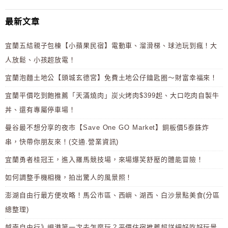
最新文章
宜蘭五結親子包棟【小蘋果民宿】電動車、溜滑梯、球池玩到瘋！大
人放鬆、小孩超放電！
宜蘭泡麵土地公【頭城玄德宮】免費土地公仔鑰匙圈～財富幸福來！
宜蘭平價吃到飽推薦「天滿燒肉」炭火烤肉$399起、大口吃肉自製牛
丼、還有專屬停車場！
曼谷最不想分享的夜市【Save One GO Market】銅板價5泰銖炸
串，快帶你朋友來！(交通.營業資訊)
宜蘭勇者桂冠王，進入羅馬競技場，來場爆笑舒壓的體能冒險！
如何調整手機相機，拍出驚人的風景照！
澎湖自由行最方便攻略！馬公市區、西嶼、湖西、白沙景點美食(分區
總整理)
越南自由行》峴港第一次去怎麼玩？平價住宿推薦超詳細好吃好玩景