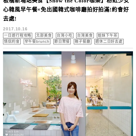
板橋新埔站美食【Show the Color咖樂】粉紅少女
心韓風早午餐×免出國韓式咖啡廳拍好拍滿!約會好
去處!
2017.10.16
一日遊行程攻略
北部美食
台灣小吃
台灣美食
姐妹下午茶
情侶約會
早午餐brunch
節日聚餐
親子餐廳
週休二日好去處