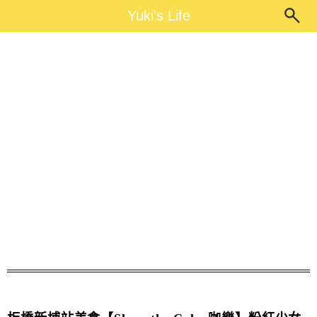
Main Menu
Yuki's Life
Yuki's Life
Show the Color咖樂