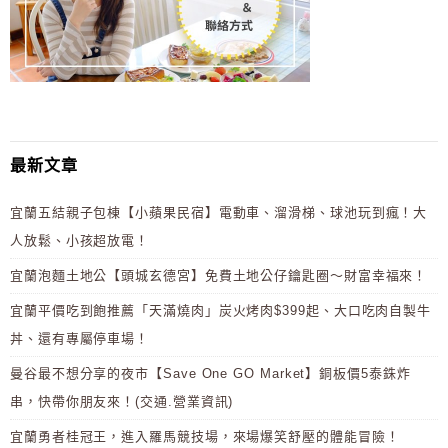
最新文章
宜蘭五結親子包棟【小蘋果民宿】電動車、溜滑梯、球池玩到瘋！大
人放鬆、小孩超放電！
宜蘭泡麵土地公【頭城玄德宮】免費土地公仔鑰匙圈～財富幸福來！
宜蘭平價吃到飽推薦「天滿燒肉」炭火烤肉$399起、大口吃肉自製牛
丼、還有專屬停車場！
曼谷最不想分享的夜市【Save One GO Market】銅板價5泰銖炸
串，快帶你朋友來！(交通.營業資訊)
宜蘭勇者桂冠王，進入羅馬競技場，來場爆笑舒壓的體能冒險！