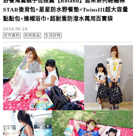
野餐海灘親子包推薦【Roland】雲朵系列輕鋪棉
STAR後背包×星星防水野餐墊×TwinsIII超大容量
點點包×連帽浴巾×超耐重防潑水萬用百寶袋
2016.09.26
合作邀約
好用逸品
生活好物