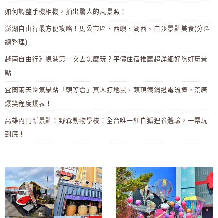
如何調整手機相機，拍出驚人的風景照！
澎湖自由行最方便攻略！馬公市區、西嶼、湖西、白沙景點美食(分區
總整理)
越南自由行》峴港第一次去怎麼玩？平價住宿推薦超詳細好吃好玩景
點
宜蘭雨天冷氣景點「頭等倉」真人打地鼠、頭頂鐵鍋過電流棒，荒唐
爆笑程度爆表！
高雄內門新景點！野森動物學校：全台唯一紅白狐狸谷體驗，一票玩
到底！