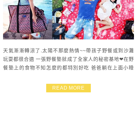
天氣漸漸轉涼了.太陽不那麼熱情~~帶孩子野餐或到沙灘
玩耍都很合適 一張野餐墊就成了全家人的秘密基地❤在野
餐墊上的食物不知怎麼的都特別好吃 爸爸躺在上面小睡
片刻也很幸福❤ 只要是到戶外玩耍或旅行.我們都習慣一
人背一個後背包 讓小孩自己學習獨立準備自己所需要的
READ MORE
東西.也是成長的一步 除了背包、野餐墊之外.浴巾和萬用
袋也是野餐及海灘或游泳池遊玩的必備用品 這次我在
【Roland】挑了好幾款背包及萬用袋.就...