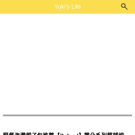
Main Menu
Yuki's Life
Yuki's Life
Roland媽媽包