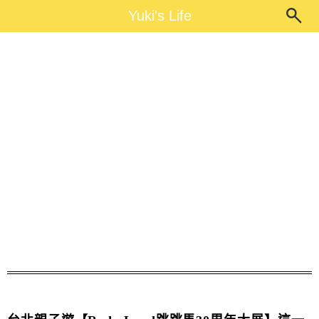
Main Menu
Yuki's Life
Yuki's Life
Rody Land跳跳馬30周年大展