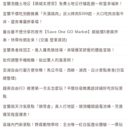
宜蘭泡麵土地公【頭城玄德宮】免費土地公仔鑰匙圈～財富幸福來！
宜蘭平價吃到飽推薦「天滿燒肉」炭火烤肉$399起、大口吃肉自製牛
丼、還有專屬停車場！
曼谷最不想分享的夜市【Save One GO Market】銅板價5泰銖炸
串，快帶你朋友來！(交通.營業資訊)
宜蘭勇者桂冠王，進入羅馬競技場，來場爆笑舒壓的體能冒險！
如何調整手機相機，拍出驚人的風景照！
澎湖自由行最方便攻略！馬公市區、西嶼、湖西、白沙景點美食(分區
總整理)
越南自由行》峴港第一次去怎麼玩？平價住宿推薦超詳細好吃好玩景
點
宜蘭雨天冷氣景點「頭等倉」真人打地鼠、頭頂鐵鍋過電流棒，荒唐
爆笑程度爆表！
高雄內門新景點！野森動物學校：全台唯一紅白狐狸谷體驗，一票玩