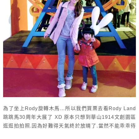
為了坐上Rody旋轉木馬…所以我們買票去看Rody Land
跳跳馬30周年大展了 XD 原本只想到華山1914文創園區
逛逛拍拍照.因為好難得天氣終於放晴了.當然不能乖乖待
在家! 結果看到Rody跳跳馬的旋轉木馬.本以為是免費卻