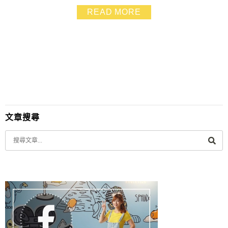
得知是有票才能坐 小西瓜馬上說:「好吧!媽咪.我們去買票
READ MORE
吧!」 嗯! 好一個聰明的小孩呀~~
文章搜尋