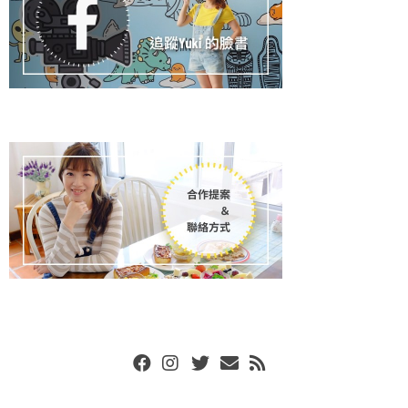
Facebook
Instgram
Twitter
Email
RSS