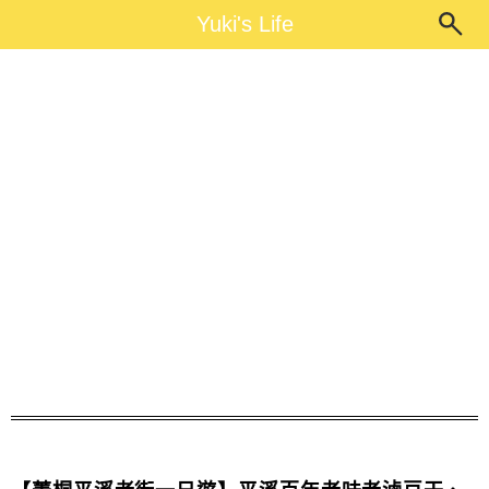
Main Menu
Yuki's Life
Yuki's Life
黑糖拿鐵