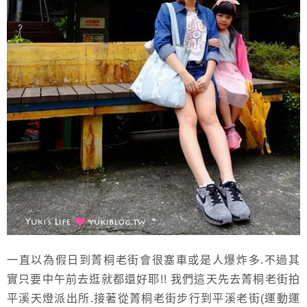
一直以為假日到菁桐老街會很塞車或是人爆炸多.不過其
實只要中午前去逛就都還好耶!! 我們這天先去菁桐老街拍
平溪天燈派出所.接著從菁桐老街步行到平溪老街(運動運