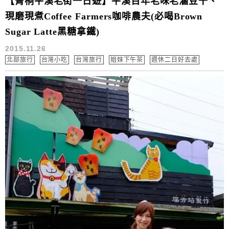
【菁桐平溪老街一日遊】平溪百年老味老滷豆干、
現磨現煮Coffee Farmers咖啡農夫(必喝Brown
Sugar Latte黑糖拿鐵)
2015.11.26
北部旅行
台灣小吃
台灣旅行
姐妹下午茶
週休二日好去處