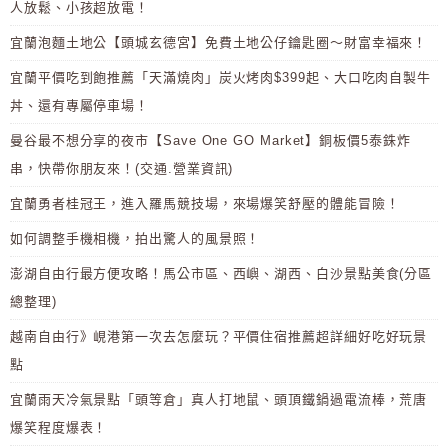
人放鬆、小孩超放電！
宜蘭泡麵土地公【頭城玄德宮】免費土地公仔鑰匙圈～財富幸福來！
宜蘭平價吃到飽推薦「天滿燒肉」炭火烤肉$399起、大口吃肉自製牛
丼、還有專屬停車場！
曼谷最不想分享的夜市【Save One GO Market】銅板價5泰銖炸
串，快帶你朋友來！(交通.營業資訊)
宜蘭勇者桂冠王，進入羅馬競技場，來場爆笑舒壓的體能冒險！
如何調整手機相機，拍出驚人的風景照！
澎湖自由行最方便攻略！馬公市區、西嶼、湖西、白沙景點美食(分區
總整理)
越南自由行》峴港第一次去怎麼玩？平價住宿推薦超詳細好吃好玩景
點
宜蘭雨天冷氣景點「頭等倉」真人打地鼠、頭頂鐵鍋過電流棒，荒唐
爆笑程度爆表！