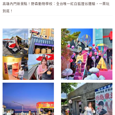
高雄內門新景點！野森動物學校：全台唯一紅白狐狸谷體驗，一票玩
到底！