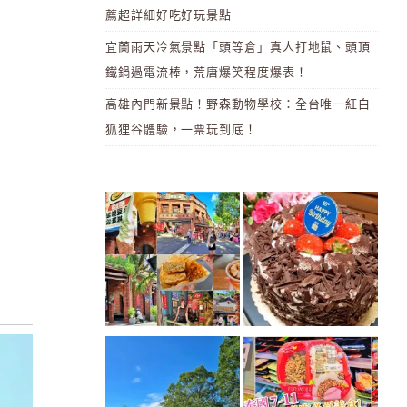
薦超詳細好吃好玩景點
宜蘭雨天冷氣景點「頭等倉」真人打地鼠、頭頂
鐵鍋過電流棒，荒唐爆笑程度爆表！
高雄內門新景點！野森動物學校：全台唯一紅白
狐狸谷體驗，一票玩到底！