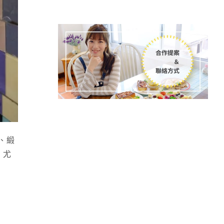
、緞
 尤