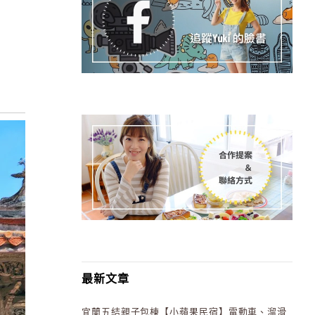
最新文章
宜蘭五結親子包棟【小蘋果民宿】電動車、溜滑