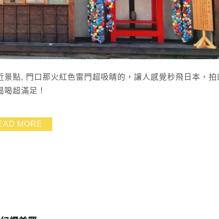
景點, 門口那火紅色雷門超吸睛的，讓人感覺秒飛日本，拍
喝喝超滿足！
EAD MORE