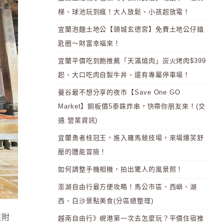
梯、球池玩到瘋！大人放鬆、小孩超放電！
宜蘭泡麵土地公【頭城玄德宮】免費土地公仔鑰
匙圈～財富幸福來！
宜蘭平價吃到飽推薦「天滿燒肉」炭火烤肉$399
起、大口吃肉自製牛丼、還有專屬停車場！
曼谷最不想分享的夜市【Save One GO
Market】銅板價5泰銖炸串，快帶你朋友來！(交
通.營業資訊)
宜蘭勇者桂冠王，進入羅馬競技場，來場爆笑舒
壓的體能冒險！
如何調整手機相機，拍出驚人的風景照！
澎湖自由行最方便攻略！馬公市區、西嶼、湖
西、白沙景點美食(分區總整理)
來附
越南自由行》峴港第一次去怎麼玩？平價住宿推