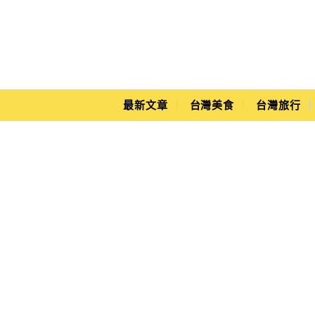
Main Menu
Yuki's Life
最新文章
台灣美食
台灣旅行
鹿港老街附近景點