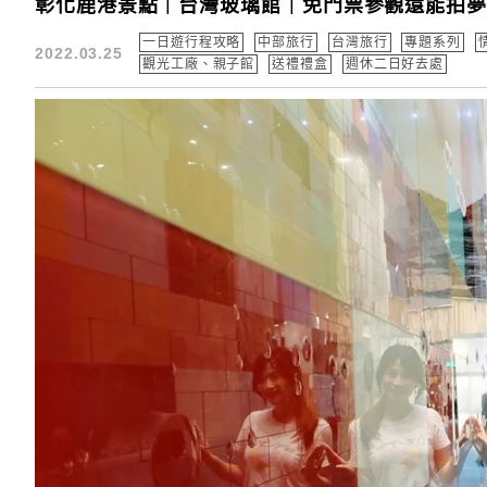
彰化鹿港景點｜台灣玻璃館｜免門票參觀還能拍
一日遊行程攻略
中部旅行
台灣旅行
專題系列
2022.03.25
觀光工廠、親子館
送禮禮盒
週休二日好去處