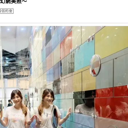
夢幻網美照～
情侶約會