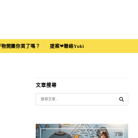
i好物開團你買了嗎？
提案❤聯絡Yuki
文章搜尋